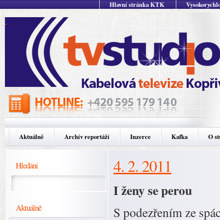
Hlavní stránka KTK
Vysokorychlo
Aktuálně
Archív reportáží
Inzerce
Kafka
O st
4. 2. 2011
Hledání
I ženy se perou
Aktuálně
S podezřením ze spách