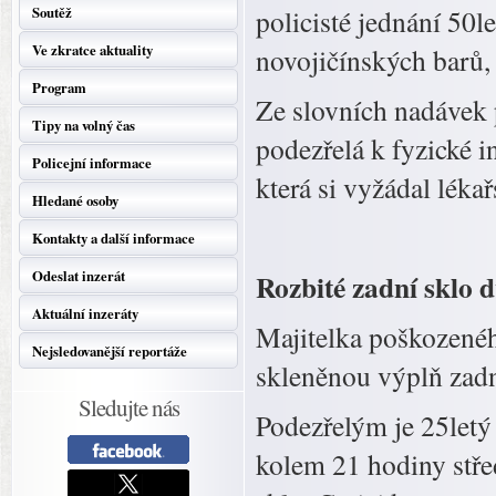
Soutěž
policisté jednání 50l
Ve zkratce aktuality
novojičínských barů, 
Program
Ze slovních nadávek p
Tipy na volný čas
podezřelá k fyzické i
Policejní informace
která si vyžádal léka
Hledané osoby
Kontakty a další informace
Odeslat inzerát
Rozbité zadní sklo d
Aktuální inzeráty
Majitelka poškozeného
Nejsledovanější reportáže
skleněnou výplň zadn
Sledujte nás
Podezřelým je 25letý
kolem 21 hodiny stře