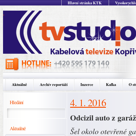
Hlavní stránka KTK
Vysokorychlo
Aktuálně
Archív reportáží
Inzerce
Kafka
O st
4. 1. 2016
Hledání
Odcizil auto z garáž
Aktuálně
Šel okolo otevřené ga