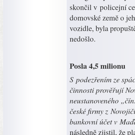
skončil v policejní 
domovské země o jeho
vozidle, byla propuš
nedošlo.
Posla 4,5 milionu
S podezřením ze spác
činnosti prověřují No
neustanoveného „číns
české firmy z Novojič
bankovní účet v Maď
následně zjistil, že 