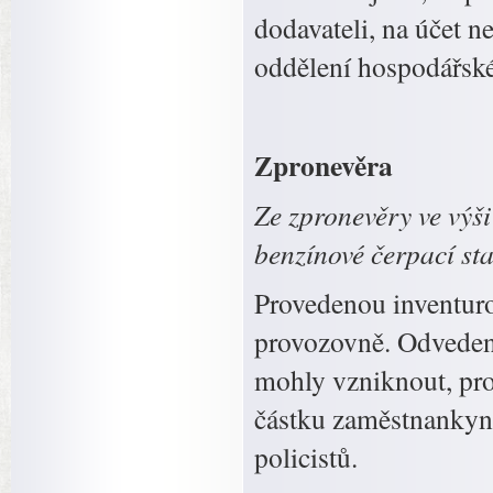
dodavateli, na účet n
oddělení hospodářské
Zpronevěra
Ze zpronevěry ve výš
benzínové čerpací sta
Provedenou inventuro
provozovně. Odvedené
mohly vzniknout, pro
částku zaměstnankyně
policistů.