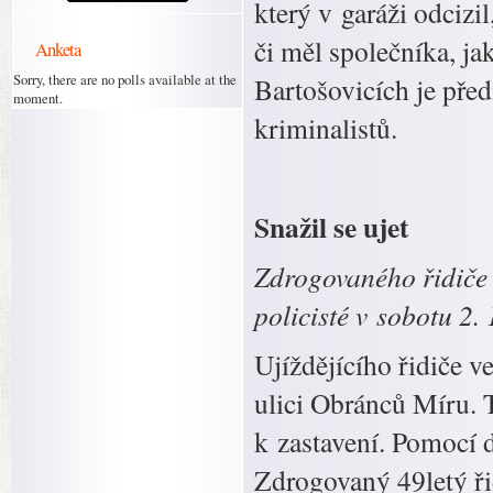
který v garáži odcizil
či měl společníka, ja
Anketa
Sorry, there are no polls available at the
Bartošovicích je pře
moment.
kriminalistů.
Snažil se ujet
Zdrogovaného řidiče 
policisté v sobotu 2.
Ujíždějícího řidiče v
ulici Obránců Míru. T
k zastavení. Pomocí 
Zdrogovaný 49letý ři