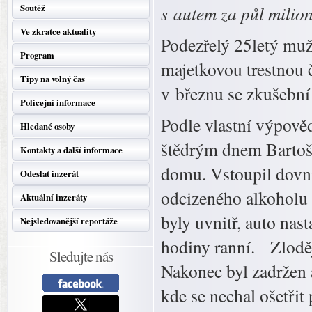
Soutěž
s autem za půl milio
Ve zkratce aktuality
Podezřelý 25letý muž 
Program
majetkovou trestnou 
Tipy na volný čas
v březnu se zkušební
Policejní informace
Podle vlastní výpově
Hledané osoby
štědrým dnem Bartošo
Kontakty a další informace
domu. Vstoupil dovnitř
Odeslat inzerát
odcizeného alkoholu n
Aktuální inzeráty
byly uvnitř, auto nast
Nejsledovanější reportáže
hodiny ranní. Zloděj
Sledujte nás
Nakonec byl zadržen
kde se nechal ošetřit