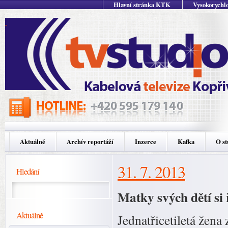
Hlavní stránka KTK
Vysokorychlo
Aktuálně
Archív reportáží
Inzerce
Kafka
O st
31. 7. 2013
Hledání
Matky svých dětí si 
Aktuálně
Jednatřicetiletá žena