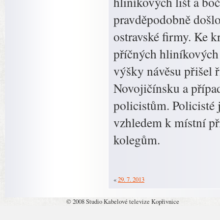
hliníkových lišt a bo
pravděpodobně došlo 
ostravské firmy. Ke k
příčných hliníkových 
výšky návěsu přišel ř
Novojičínsku a přípa
policistům. Policisté
vzhledem k místní př
kolegům.
«
29. 7. 2013
© 2008 Studio Kabelové televize Kopřivnice