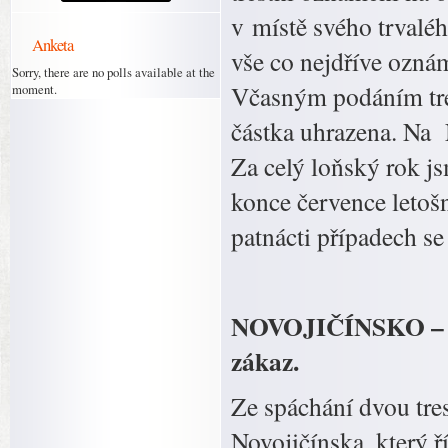
v místě svého trvalého
Anketa
vše co nejdříve ozná
Sorry, there are no polls available at the
Včasným podáním tres
moment.
částka uhrazena. Na N
Za celý loňský rok js
konce července letoš
patnácti případech se 
NOVOJIČÍNSKO – Řidi
zákaz.
Ze spáchání dvou tres
Novojičínska, který ř