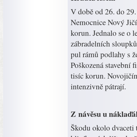
V době od 26. do 29.
Nemocnice Nový Jičín
korun. Jednalo se o l
zábradelních sloupků
pul rámů podlahy s ž
Poškozená stavební f
tisíc korun. Novojičí
intenzivně pátrají.
Z návěsu u náklaďák
Škodu okolo dvaceti 