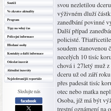
Soutěž
svou nezletilou dcer
Ve zkratce aktuality
výživném dluží částk
Program
zanedbání povinné vý
Tipy na volný čas
Další případ zanedbá
Policejní informace
policisté. Třiatřicet
Hledané osoby
soudem stanovenou čá
Kontakty a další informace
necelých 10 tisíc koru
Odeslat inzerát
chová i 27letý muž z 
Aktuální inzeráty
dceru už od září rok
Nejsledovanější reportáže
přes padesát tisíc ko
otec nebo matka nepl
Sledujte nás
Osoba, jíž má být vý
trestní oznámení na 