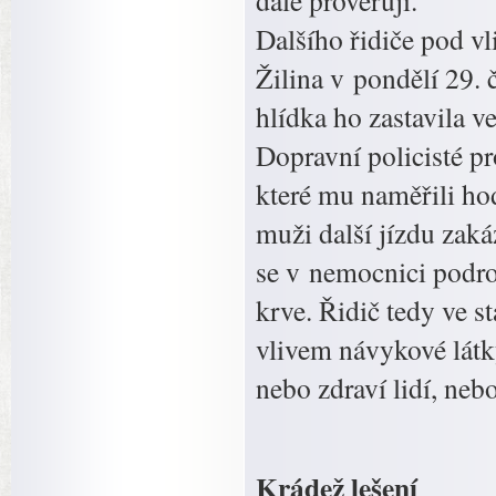
dále prověřují.
Dalšího řidiče pod vl
Žilina v pondělí 29. 
hlídka ho zastavila v
Dopravní policisté pr
které mu naměřili ho
muži další jízdu zaká
se v nemocnici podr
krve. Řidič tedy ve s
vlivem návykové látky
nebo zdraví lidí, neb
Krádež lešení