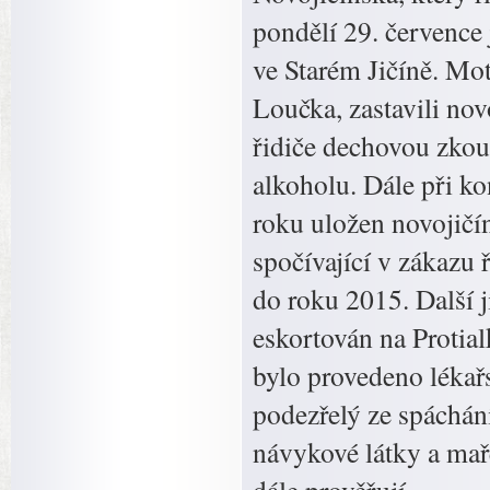
pondělí 29. července
ve Starém Jičíně. Mot
Loučka, zastavili novo
řidiče dechovou zkou
alkoholu. Dále při kon
roku uložen novojičí
spočívající v zákazu 
do roku 2015. Další j
eskortován na Protia
bylo provedeno lékař
podezřelý ze spáchán
návykové látky a mař