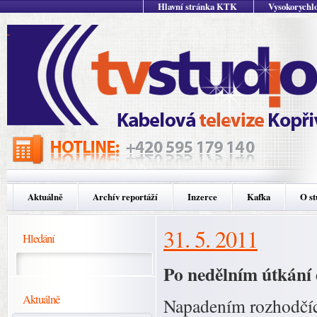
Hlavní stránka KTK
Vysokorychlo
Aktuálně
Archív reportáží
Inzerce
Kafka
O st
31. 5. 2011
Hledání
Po nedělním útkání 
Aktuálně
Napadením rozhodčí