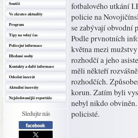
Soutěž
fotbalového utkání I.
Ve zkratce aktuality
policie na Novojičín
Program
se zabývají obvodní 
Tipy na volný čas
Podle prvnotních info
Policejní informace
května mezi mužstvy 
Hledané osoby
rozhodčí a jeho asis
Kontakty a další informace
měli někteří rozvášně
Odeslat inzerát
rozhodčích. Způsoben
Aktuální inzeráty
korun. Zatím byli vys
Nejsledovanější reportáže
nebyl nikdo obviněn. 
policisté.
Sledujte nás