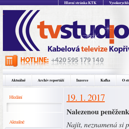
Hlavní stránka KTK
Vysokorychlo
Aktuálně
Archív reportáží
Inzerce
Kafka
O st
19. 1. 2017
Hledání
Nalezenou peněženk
Aktuálně
Najít, neznamená si p