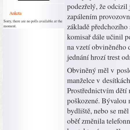
podezřelý, že odcizil
Anketa
zapálením provozovny
Sorry, there are no polls available at the
základě předchozího 
moment.
komisař dále učinil 
na vzetí obviněného 
jednání hrozí trest od
Obviněný měl v posle
manželce v desítkách
Prostřednictvím dětí 
poškozené. Bývalou m
bydliště, nebo se měl
oběť změnila telefon