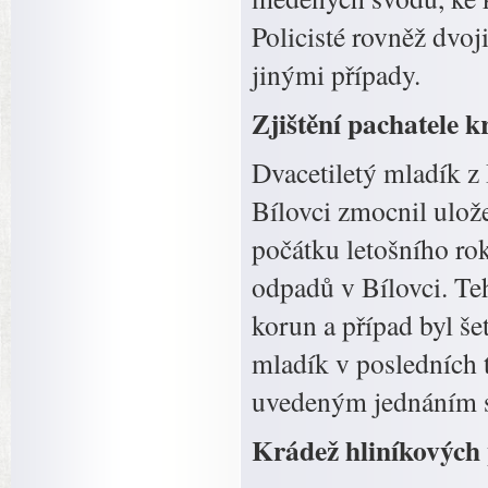
Policisté rovněž dvoji
jinými případy.
Zjištění pachatele 
Dvacetiletý mladík z
Bílovci zmocnil ulož
počátku letošního ro
odpadů v Bílovci. Te
korun a případ byl še
mladík v posledních t
uvedeným jednáním se
Krádež hliníkových