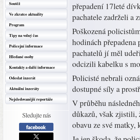
Soutěž
přepadení 17leté dívk
Ve zkratce aktuality
pachatele zadrželi a 
Program
Poškozená policistům
Tipy na volný čas
hodinách přepadena po
Policejní informace
pachatelů jí měl udeř
Hledané osoby
odcizili kabelku s m
Kontakty a další informace
Policisté nebrali oz
Odeslat inzerát
dostupné síly a prost
Aktuální inzeráty
Nejsledovanější reportáže
V průběhu následného
důkazů, však zjistili
Sledujte nás
obavu ze své matky, kt
Je jen škoda, že poli