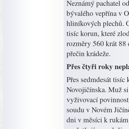
Neznámý pachatel odc
bývalého vepřína v O
hliníkových plechů. 
tisíc korun, které zl
rozměry 560 krát 88 c
přečin krádeže.
Přes čtyři roky nepla
Přes sedmdesát tisíc 
Novojičínska. Muž si
vyživovací povinnost
soudu v Novém Jičíně,
dni v měsíci k rukám 