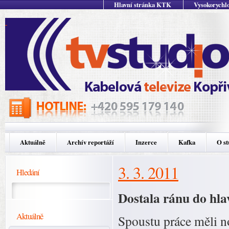
Hlavní stránka KTK
Vysokorychlo
Aktuálně
Archív reportáží
Inzerce
Kafka
O st
3. 3. 2011
Hledání
Dostala ránu do hlav
Aktuálně
Spoustu práce měli n