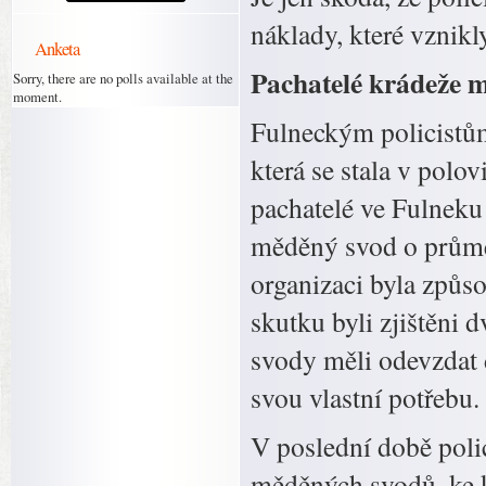
náklady, které vznikl
Anketa
Pachatelé krádeže 
Sorry, there are no polls available at the
moment.
Fulneckým policistům
která se stala v polo
pachatelé ve Fulneku 
měděný svod o průmě
organizaci byla způso
skutku byli zjištěni 
svody měli odevzdat 
svou vlastní potřebu.
V poslední době poli
měděných svodů, ke 