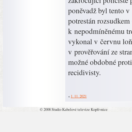
zakročující policisté
poněvadž byl tento v
potrestán rozsudkem
k nepodmíněnému tres
vykonal v červnu loňs
v prověřování ze stra
možné obdobné proti
recidivisty.
«
1. 11. 2021
© 2008 Studio Kabelové televize Kopřivnice