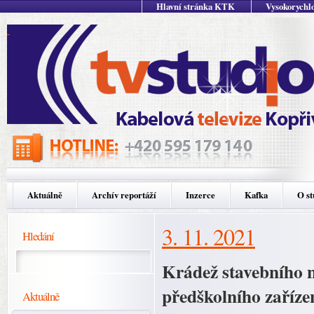
Hlavní stránka KTK
Vysokorychlo
Aktuálně
Archív reportáží
Inzerce
Kafka
O st
3. 11. 2021
Hledání
Krádež stavebního 
předškolního zaříze
Aktuálně