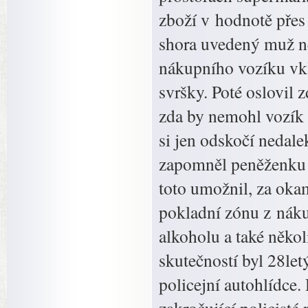
zboží v hodnotě přes
shora uvedený muž ně
nákupního vozíku vkl
svršky. Poté oslovil 
zda by nemohl vozík 
si jen odskočí nedal
zapomněl peněženku 
toto umožnil, za oka
pokladní zónu z náku
alkoholu a také někol
skutečností byl 28let
policejní autohlídce