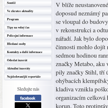
Soutěž
V blíže neustanovené
Ve zkratce aktuality
doposud neznámý pach
Program
se vloupal do budovy 
Tipy na volný čas
v rekonstrukci a odt
Policejní informace
nářadí. Jak bylo dopo
Hledané osoby
činnosti mohlo dojít
Kontakty a další informace
sedmou hodinou ranní
Odeslat inzerát
značky Metabo, aku 
Aktuální inzeráty
pily značky Stihl, tř
Nejsledovanější reportáže
ohýbacích klempířský
kladiva vznikla poš
Sledujte nás
organizacím celková 
korun. Toto protiprá