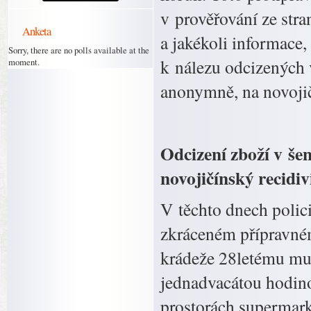
v prověřování ze str
Anketa
a jakékoli informace, 
Sorry, there are no polls available at the
k nálezu odcizených vě
moment.
anonymně, na novojič
Odcizení zboží v š
novojičínský recidiv
V těchto dnech polic
zkráceném přípravném
krádeže 28letému muž
jednadvacátou hodino
prostorách supermark