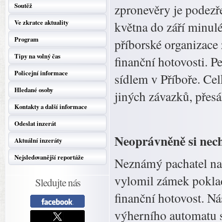
Soutěž
zpronevěry je podezře
Ve zkratce aktuality
května do září minul
Program
příborské organizace 
Tipy na volný čas
finanční hotovosti. 
Policejní informace
sídlem v Příboře. Ce
Hledané osoby
jiných závazků, přesá
Kontakty a další informace
Odeslat inzerát
Neoprávněně si nech
Aktuální inzeráty
Nejsledovanější reportáže
Neznámý pachatel na 
vylomil zámek poklad
Sledujte nás
finanční hotovost. N
výherního automatu s