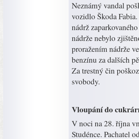
Neznámý vandal poško
vozidlo Škoda Fabia. 
nádrž zaparkovaného 
nádrže nebylo zjištěn
proražením nádrže ve 
benzínu za dalších pě
Za trestný čin poškoz
svobody.
Vloupání do cukrár
V noci na 28. října 
Studénce. Pachatel o