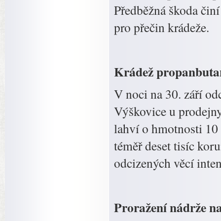
Předběžná škoda činí d
pro přečin krádeže.
Krádež propanbuta
V noci na 30. září od
Výškovice u prodejn
lahví o hmotnosti 10
téměř deset tisíc koru
odcizených věcí inten
Proražení nádrže na