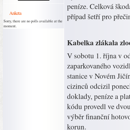
peníze. Celková škoda
Anketa
případ šetří pro přeč
Sorry, there are no polls available at the
moment.
Kabelka zlákala zlo
V sobotu 1. října v 
zaparkovaného vozidl
stanice v Novém Jičín
cizinců odcizil pone
doklady, peníze a pl
kódu provedl ve dvou
výběr finanční hotovo
korun.