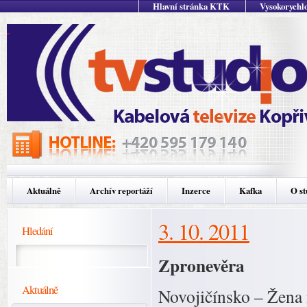
Hlavní stránka KTK
Vysokorychlo
Aktuálně
Archív reportáží
Inzerce
Kafka
O st
3. 10. 2011
Hledání
Zpronevěra
Aktuálně
Novojičínsko – Žena m