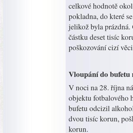
celkové hodnotě okol
pokladna, do které se
jelikož byla prázdná
částku deset tisíc kor
poškozování cizí věci
Vloupání do bufetu 
V noci na 28. října n
objektu fotbalového 
bufetu odcizil alkoh
dvou tisíc korun, poš
korun.