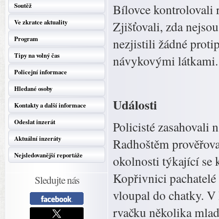
Soutěž
Bílovce kontrolovali 
Ve zkratce aktuality
Zjišťovali, zda nejso
Program
nezjistili žádné prot
Tipy na volný čas
návykovými látkami.
Policejní informace
Hledané osoby
Události
Kontakty a další informace
Odeslat inzerát
Policisté zasahovali 
Aktuální inzeráty
Radhoštěm prověřoval
Nejsledovanější reportáže
okolnosti týkající se
Kopřivnici pachatelé o
Sledujte nás
vloupal do chatky. V
rvačku několika mlad