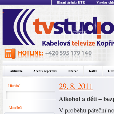
Hlavní stránka KTK
Vysokorychlo
Aktuálně
Archív reportáží
Inzerce
Kafka
O st
29. 8. 2011
Hledání
Alkohol a děti – bez
Aktuálně
V proběhu páteční no