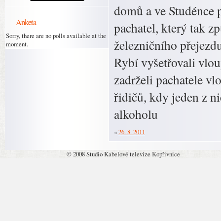
domů a ve Studénce po
Anketa
pachatel, který tak 
Sorry, there are no polls available at the
železničního přejezd
moment.
Rybí vyšetřovali vlo
zadrželi pachatele vl
řidičů, kdy jeden z n
alkoholu
«
26. 8. 2011
© 2008 Studio Kabelové televize Kopřivnice