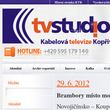
Hlavní stránka KTK
Vysokorychlo
Aktuálně
Archív reportáží
Inzerce
Kafka
O st
29. 6. 2012
Hledání
Brambory místo mo
Aktuálně
Novojičínsko – Koupě