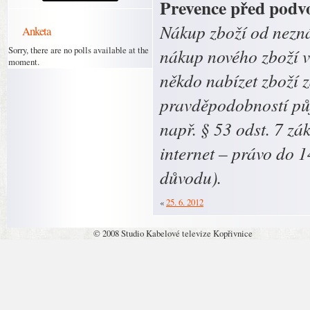
Prevence před podv
Nákup zboží od nezná
Anketa
Sorry, there are no polls available at the
nákup nového zboží v
moment.
někdo nabízet zboží 
pravděpodobností půj
např. § 53 odst. 7 zá
internet – právo do 
důvodu).
«
25. 6. 2012
© 2008 Studio Kabelové televize Kopřivnice