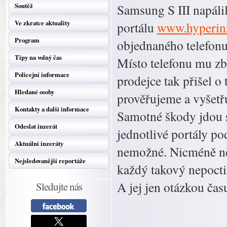
Soutěž
Samsung S III napáli
Ve zkratce aktuality
portálu
www.hyperin
Program
objednaného telefonu
Tipy na volný čas
Místo telefonu mu zb
Policejní informace
prodejce tak přišel o
Hledané osoby
prověřujeme a vyšetř
Kontakty a další informace
Samotné škody jdou s
Odeslat inzerát
jednotlivé portály p
Aktuální inzeráty
nemožné. Nicméně něj
Nejsledovanější reportáže
každý takový nepocti
A jej jen otázkou čas
Sledujte nás