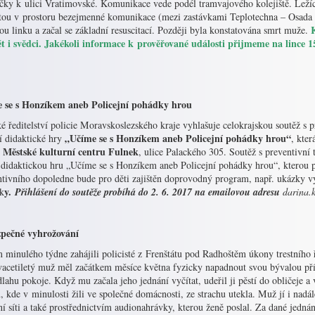
čky k ulici Vratimovské. Komunikace vede podél tramvajového kolejiště. Ležíc
stou v prostoru bezejmenné komunikace (mezi zastávkami Teplotechna – Osad
K
ou linku a začal se základní resuscitací. Později byla konstatována smrt muže.
ět i svědci. Jakékoli informace k prověřované události přijmeme na lince
 se s Honzíkem aneb Policejní pohádky hrou
é ředitelství policie Moravskoslezského kraje vyhlašuje celokrajskou soutěž s 
„Učíme se s Honzíkem aneb Policejní pohádky hrou“
í didaktické hry
, kte
 Městské kulturní centru Fulnek
, ulice Palackého 305. Soutěž s preventivní
t didaktickou hru „Učíme se s Honzíkem aneb Policejní pohádky hrou“, kterou p
ntivního dopoledne bude pro děti zajištěn doprovodný program, např. ukázky vý
y.
ik
Přihlášení do soutěže probíhá do 2. 6. 2017 na emailovou adresu
darina.
pečné vyhrožování
 minulého týdne zahájili policisté z Frenštátu pod Radhoštěm úkony trestního 
vacetiletý muž měl začátkem měsíce května fyzicky napadnout svou bývalou pří
lahu pokoje. Když mu začala jeho jednání vyčítat, udeřil ji pěstí do obličeje a 
, kde v minulosti žili ve společné domácnosti, ze strachu utekla. Muž jí i nadá
ní síti a také prostřednictvím audionahrávky, kterou ženě poslal. Za dané jedná