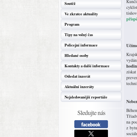
Kunči
Soutěž
cykli
tísňov
Ve zkratce aktuality
přisp
Program
Tipy na volný čas
Policejní informace
Učíme
Krajsk
Hledané osoby
vydán
hodin
Kontakty a další informace
získa
Odeslat inzerát
preve
techn
Aktuální inzeráty
Nejsledovanější reportáže
Nebez
Během
Sledujte nás
Třiad
na pod
z bytu
sociál