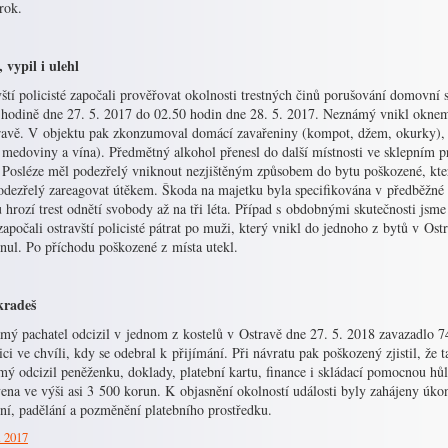
n rok.
 vypil i ulehl
ští policisté započali prověřovat okolnosti trestných činů porušování domovní
 hodině dne 27. 5. 2017 do 02.50 hodin dne 28. 5. 2017. Neznámý vnikl okne
ravě. V objektu pak zkonzumoval domácí zavařeniny (kompot, džem, okurky), d
 medoviny a vína). Předmětný alkohol přenesl do další místnosti ve sklepním pr
. Posléze měl podezřelý vniknout nezjištěným způsobem do bytu poškozené, kter
odezřelý zareagovat útěkem. Škoda na majetku byla specifikována v předběžné v
 hrozí trest odnětí svobody až na tři léta. Případ s obdobnými skutečnosti jsm
apočali ostravští policisté pátrat po muži, který vnikl do jednoho z bytů v O
snul. Po příchodu poškozené z místa utekl.
kradeš
mý pachatel odcizil v jednom z kostelů v Ostravě dne 27. 5. 2018 zavazadlo 7
ici ve chvíli, kdy se odebral k přijímání. Při návratu pak poškozený zjistil, že 
mý odcizil peněženku, doklady, platební kartu, finance i skládací pomocnou hů
ena ve výši asi 3 500 korun. K objasnění okolností události byly zahájeny úko
ní, padělání a pozměnění platebního prostředku.
. 2017