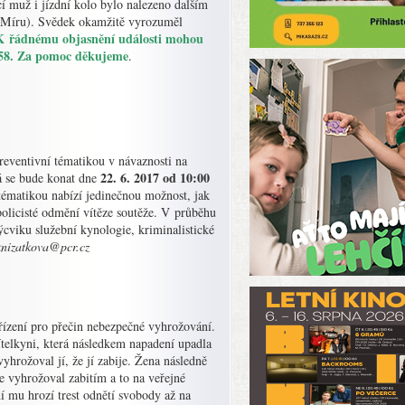
í muž i jízdní kolo bylo nalezeno dalším
a Míru). Svědek okamžitě vyrozuměl
 řádnému objasnění události mohou
 158. Za pomoc děkujeme
.
preventivní tématikou v návaznosti na
22. 6. 2017 od 10:00
rá se bude konat dne
 tématikou nabízí jedinečnou možnost, jak
olicisté odmění vítěze soutěže. V průběhu
cviku služební kynologie, kriminalistické
knizatkova@pcr.cz
řízení pro přečin nebezpečné vyhrožování.
telkyni, která následkem napadení upadla
vyhrožoval jí, že jí zabije. Žena následně
le vyhrožoval zabitím a to na veřejné
ní mu hrozí trest odnětí svobody až na