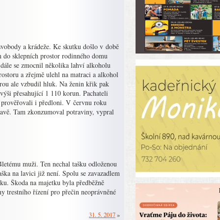
 svobody a krádeže. Ke skutku došlo v době
m do sklepních prostor rodinného domu
ále se zmocnil několika lahví alkoholu
ostoru a zřejmě ulehl na matraci a alkohol
ou ale vzbudil hluk. Na ženin křik pak
ýši přesahující 1 110 korun. Pachateli
e prověřovali i předloni. V červnu roku
stravě. Tam zkonzumoval potraviny, vypral
4letému muži. Ten nechal tašku odloženou
taška na lavici již není. Spolu se zavazadlem
lku. Škoda na majetku byla předběžně
ny trestního řízení pro přečin neoprávněné
31. 5. 2017
»