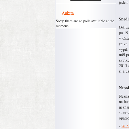
jede
Anketa
Snědl,
Sorry, there are no polls available at the
moment.
Ostrav
po 19
v Ost
(piva,
vypil
měl p
skutku
2015 z
si a u
Nepo
Nezná
na lav
nezná
stanov
opatře
«
26. 5