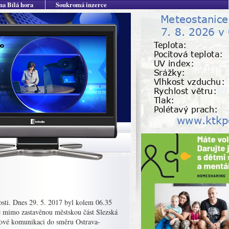
na Bílá hora
Soukromá inzerce
osti. Dnes 29. 5. 2017 byl kolem 06.35
e mimo zastavěnou městskou část Slezská
lové komunikaci do směru Ostrava-