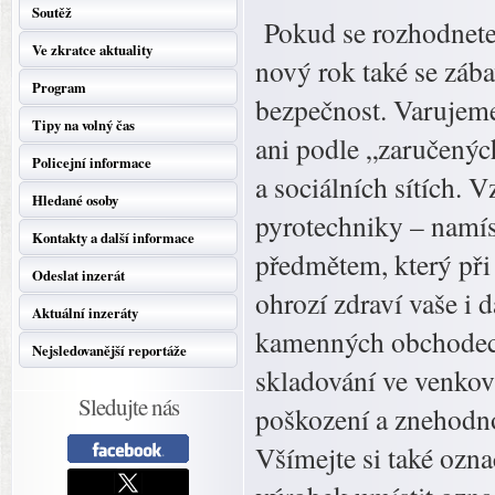
Soutěž
Pokud se rozhodnete,
Ve zkratce aktuality
nový rok také se zába
Program
bezpečnost. Varujem
Tipy na volný čas
ani podle „zaručený
Policejní informace
a sociálních sítích. 
Hledané osoby
pyrotechniky – namís
Kontakty a další informace
předmětem, který při 
Odeslat inzerát
ohrozí zdraví vaše i
Aktuální inzeráty
kamenných obchodech
Nejsledovanější reportáže
skladování ve venkov
Sledujte nás
poškození a znehodn
Všímejte si také ozn