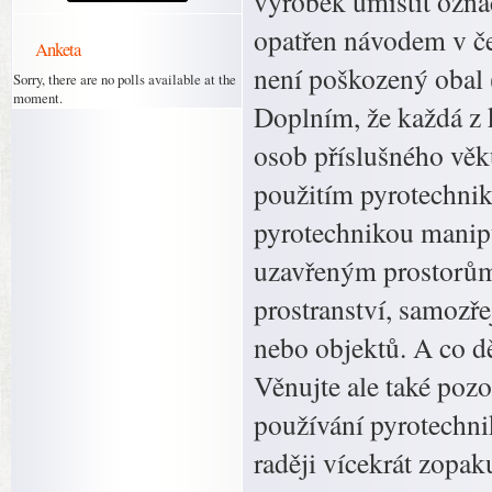
výrobek umístit ozna
opatřen návodem v češ
Anketa
není poškozený obal 
Sorry, there are no polls available at the
moment.
Doplním, že každá z 
osob příslušného věku
použitím pyrotechnik
pyrotechnikou manipu
uzavřeným prostorům
prostranství, samozř
nebo objektů. A co d
Věnujte ale také pozo
používání pyrotechnik
raději vícekrát zopak