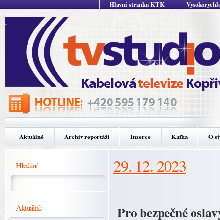
Hlavní stránka KTK
Vysokorychlo
Aktuálně
Archív reportáží
Inzerce
Kafka
O st
29. 12. 2023
Hledání
Aktuálně
Pro bezpečné osla