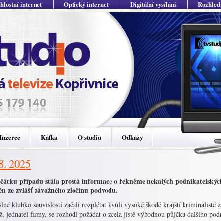
hlostní internet
Optický internet
Digitální vysílání
Rozhled
Inzerce
Kafka
O studiu
Odkazy
 8. 2025
čátku případu stála prostá informace o řekněme nekalých podnikatelských
ěn ze zvlášť závažného zločinu podvodu.
né klubko souvislostí začali rozplétat kvůli vysoké škodě krajští kriminalisté z
, jednatel firmy, se rozhodl požádat o zcela jistě výhodnou půjčku dalšího pod