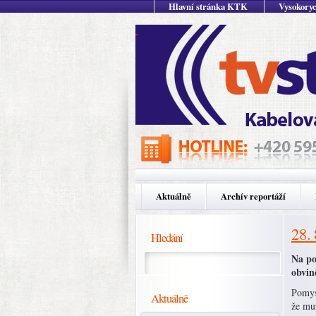
Hlavní stránka KTK
Vysokoryc
Aktuálně
Archív reportáží
28.
Hledání
Na po
obvin
Pomysl
Aktuálně
že muž