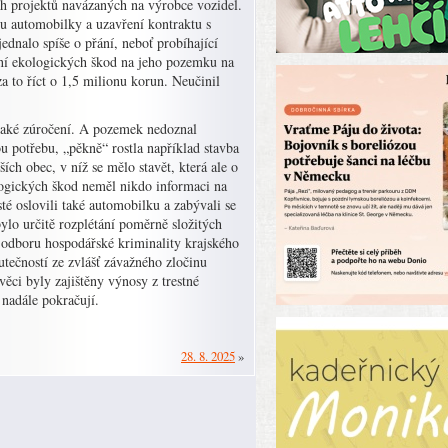
ch projektů navázaných na výrobce vozidel.
 u automobilky a uzavření kontraktu s
dnalo spíše o přání, neboť probíhající
nění ekologických škod na jeho pozemku na
a to říct o 1,5 milionu korun. Neučinil
ějaké zúročení. A pozemek nedoznal
u potřebu, „pěkně“ rostla například stavba
ch obec, v níž se mělo stavět, která ale o
logických škod neměl nikdo informaci na
té oslovili také automobilku a zabývali se
ylo určitě rozplétání poměrně složitých
 odboru hospodářské kriminality krajského
tečností ze zvlášť závažného zločinu
věci byly zajištěny výnosy z trestné
 nadále pokračují.
28. 8. 2025
»