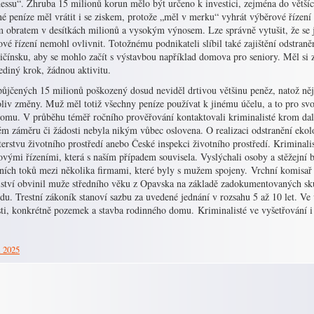
nessu“. Zhruba 15 milionů korun mělo být určeno k investici, zejména do větší
é peníze měl vrátit i se ziskem, protože „měl v merku“ vyhrát výběrové řízení
 obratem v desítkách milionů a vysokým výnosem. Lze správně vytušit, že se je
vé řízení nemohl ovlivnit. Totožnému podnikateli slíbil také zajištění odstra
čínsku, aby se mohlo začít s výstavbou například domova pro seniory. Měl si z
ediný krok, žádnou aktivitu.
půjčených 15 milionů poškozený dosud neviděl drtivou většinu peněz, natož n
liv změny. Muž měl totiž všechny peníze používat k jinému účelu, a to pro svo
omu. V průběhu téměř ročního prověřování kontaktovali kriminalisté krom další
ém záměru či žádosti nebyla nikým vůbec oslovena. O realizaci odstranění eko
erstvu životního prostředí anebo České inspekci životního prostředí. Kriminalis
vými řízeními, která s naším případem souvisela. Vyslýchali osoby a stěžejní b
čních toků mezi několika firmami, které byly s mužem spojeny. Vrchní komisař
elství obvinil muže středního věku z Opavska na základě zadokumentovaných sku
u. Trestní zákoník stanoví sazbu za uvedené jednání v rozsahu 5 až 10 let. Ve 
ti, konkrétně pozemek a stavba rodinného domu. Kriminalisté ve vyšetřování i
. 2025