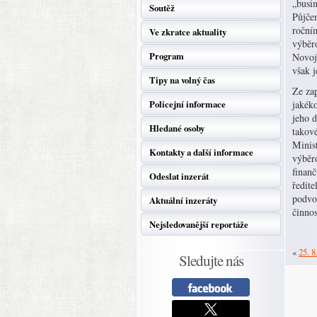
„busi
Soutěž
Půjčen
ročním
Ve zkratce aktuality
výběro
Program
Novoji
však j
Tipy na volný čas
Ze za
Policejní informace
jakéko
jeho d
Hledané osoby
takov
Minist
Kontakty a další informace
výběro
finan
Odeslat inzerát
ředit
podvod
Aktuální inzeráty
činnos
Nejsledovanější reportáže
«
25. 8
Sledujte nás