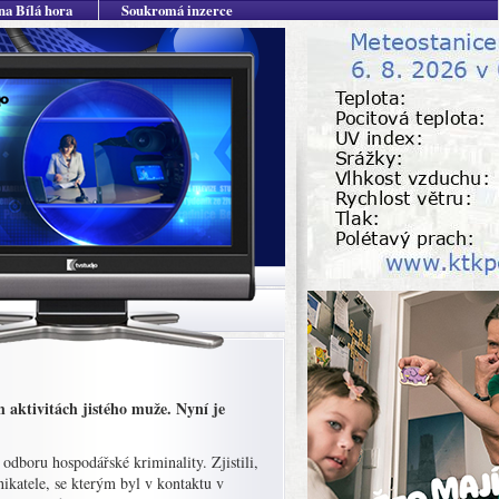
na Bílá hora
Soukromá inzerce
 aktivitách jistého muže. Nyní je
 odboru hospodářské kriminality. Zjistili,
nikatele, se kterým byl v kontaktu v