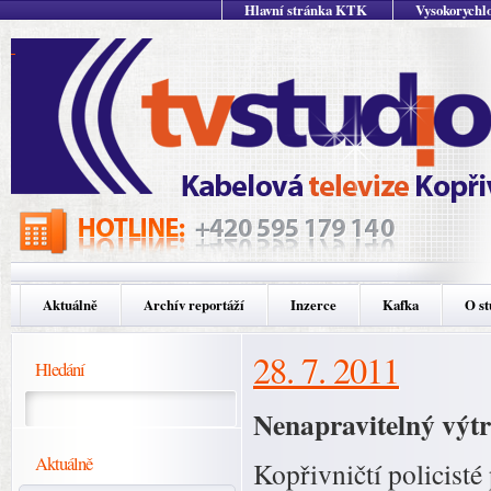
Hlavní stránka KTK
Vysokorychlo
Aktuálně
Archív reportáží
Inzerce
Kafka
O st
28. 7. 2011
Hledání
Nenapravitelný výt
Aktuálně
Kopřivničtí policisté