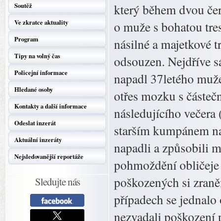
Soutěž
který během dvou čer
Ve zkratce aktuality
o muže s bohatou tre
Program
násilné a majetkové t
Tipy na volný čas
odsouzen. Nejdříve s
Policejní informace
napadl 37letého muže
Hledané osoby
otřes mozku s částeč
Kontakty a další informace
následujícího večera 
Odeslat inzerát
starším kumpánem na
Aktuální inzeráty
napadli a způsobili m
Nejsledovanější reportáže
pohmoždění obličeje 
poškozených si zraně
Sledujte nás
případech se jednalo
nezvadali poškození 