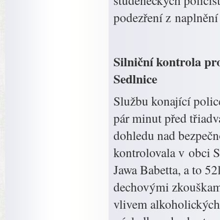
studéneckých policis
podezření z naplnění
Silniční kontrola p
Sedlnice
Službu konající poli
pár minut před třiad
dohledu nad bezpečnos
kontrolovala v obci 
Jawa Babetta, a to 
dechovými zkouškami 
vlivem alkoholických