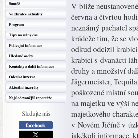
Soutěž
V blíže neustanoven
Ve zkratce aktuality
června a čtvrtou hod
Program
neznámý pachatel spá
Tipy na volný čas
krádeže tím, že se vl
Policejní informace
odkud odcizil krabic
Hledané osoby
krabici s dvanácti l
Kontakty a další informace
druhy a množství dal
Odeslat inzerát
Jägermeister, Tequil
Aktuální inzeráty
poškozené místní sou
Nejsledovanější reportáže
na majetku ve výši ne
majetkového charakte
Sledujte nás
v Novém Jičíně v úzk
jakékoli informace, k