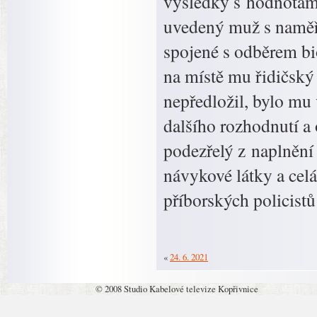
výsledky s hodnotami
uvedený muž s naměře
spojené s odběrem bi
na místě mu řidičský 
nepředložil, bylo mu
dalšího rozhodnutí a 
podezřelý z naplnění
návykové látky a celá
příborských policistů
«
24. 6. 2021
© 2008 Studio Kabelové televize Kopřivnice