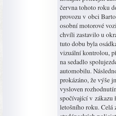
června tohoto roku do
provozu v obci Barto
osobní motorové vozi
chvíli zastavilo u ok
tuto dobu byla osádk
vizuální kontrolou, p
na sedadlo spolujezd
automobilu. Následno
prokázáno, že výše j
vysloven rozhodnutím
spočívající v zákazu 
letošního roku. Celá 