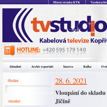
Hlavní stránka KTK
Vysokorychlo
Aktuálně
Archív reportáží
Inzerce
Kafka
O st
28. 6. 2021
Hledání
Vloupání do skladu
Jičíně
Aktuálně