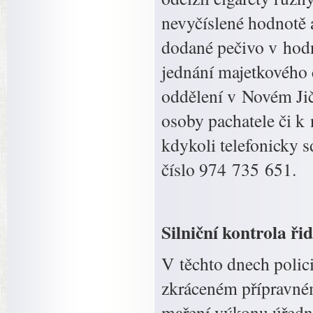
nevyčíslené hodnotě a
dodané pečivo v hodn
jednání majetkového 
oddělení v Novém Jičí
osoby pachatele či k
kdykoli telefonicky s
číslo 974 735 651.
Silniční kontrola ři
V těchto dnech polic
zkráceném přípravném
maření výkonu úřední