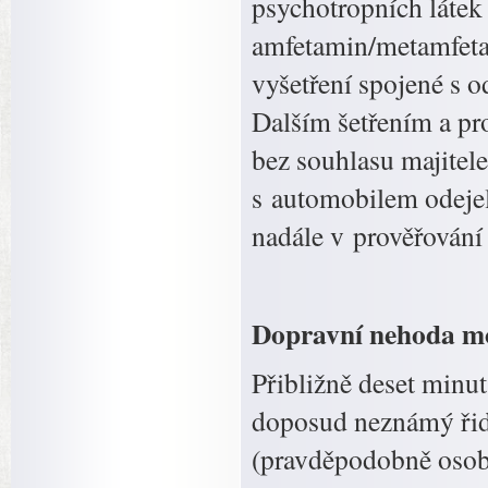
psychotropních látek 
amfetamin/metamfeta
vyšetření spojené s 
Dalším šetřením a pro
bez souhlasu majitele
s automobilem odejel 
nadále v prověřování 
Dopravní nehoda mot
Přibližně deset minu
doposud neznámý řidi
(pravděpodobně osob