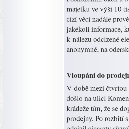
majetku ve výši 10 ti
cizí věci nadále prov
jakékoli informace, k
k nálezu odcizené elek
anonymně, na oderské
Vloupání do prodej
V době mezi čtvrtou 
došlo na ulici Kome
krádeže tím, že se d
prodejny. Po rozbití 
odcizil cigarety růz