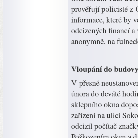
prověřují policisté z
informace, které by v
odcizených financí a v
anonymně, na fulneck
Vloupání do budovy
V přesně neustanoven
února do deváté hodi
sklepního okna dopo
zařízení na ulici So
odcizil počítač značk
Poškozením oken a dv