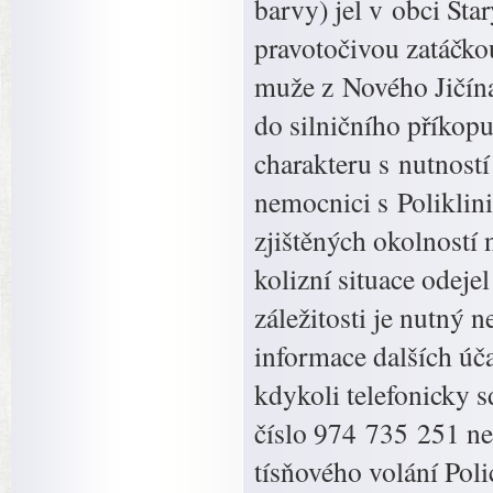
barvy) jel v obci Sta
pravotočivou zatáčkou
muže z Nového Jičína
do silničního příkop
charakteru s nutností
nemocnici s Poliklin
zjištěných okolností
kolizní situace odej
záležitosti je nutný n
informace dalších úča
kdykoli telefonicky s
číslo 974 735 251 n
tísňového volání Poli