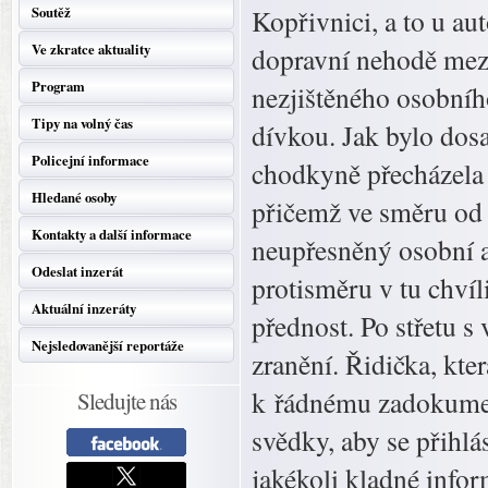
Soutěž
Kopřivnici, a to u au
Ve zkratce aktuality
dopravní nehodě mez
Program
nezjištěného osobníh
Tipy na volný čas
dívkou. Jak bylo dosa
Policejní informace
chodkyně přecházela 
Hledané osoby
přičemž ve směru od 
Kontakty a další informace
neupřesněný osobní au
Odeslat inzerát
protisměru v tu chvíl
Aktuální inzeráty
přednost. Po střetu s
Nejsledovanější reportáže
zranění. Řidička, kte
k řádnému zadokument
Sledujte nás
svědky, aby se přihl
jakékoli kladné infor