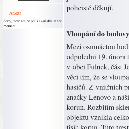
policisté děkují.
Anketa
Sorry, there are no polls available at the
moment.
Vloupání do budovy 
Mezi osmnáctou hodi
odpolední 19. února
v obci Fulnek, část J
věci tím, že se vloup
hasičů. Z vnitřních pr
značky Lenovo a náši
korun. Rozbitím skle
objektu vznikla celk
tisíc korun. Tuto tre