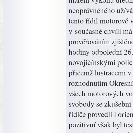
neoprávněného užíván
tento řídil motorové 
v současné chvíli má
prověřováním zjištěno
hodiny odpolední 26.
novojičínskými polici
přičemž lustracemi v
rozhodnutím Okresní
všech motorových voz
svobody se zkušební 
řidiče provedli i or
pozitivní však byl t