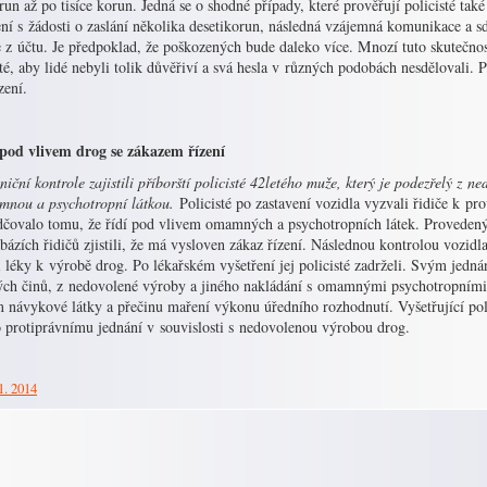
run až po tisíce korun. Jedná se o shodné případy, které prověřují policisté ta
ní s žádosti o zaslání několika desetikorun, následná vzájemná komunikace a sdě
 z účtu. Je předpoklad, že poškozených bude daleko více. Mnozí tuto skutečnos
té, aby lidé nebyli tolik důvěřiví a svá hesla v různých podobách nesdělovali.
zení.
 pod vlivem drog se zákazem řízení
lniční kontrole zajistili příborští policisté 42letého muže, který je podezřelý z 
mnou a psychotropní látkou.
Policisté po zastavení vozidla vyzvali řidiče k pr
čovalo tomu, že řídí pod vlivem omamných a psychotropních látek. Provedený t
bázích řidičů zjistili, že má vysloven zákaz řízení. Následnou kontrolou vozidla,
i léky k výrobě drog. Po lékařském vyšetření jej policisté zadrželi. Svým jedn
ných činů, z nedovolené výroby a jiného nakládání s omamnými psychotropními 
 návykové látky a přečinu maření výkonu úředního rozhodnutí. Vyšetřující polici
o protiprávnímu jednání v souvislosti s nedovolenou výrobou drog.
1. 2014