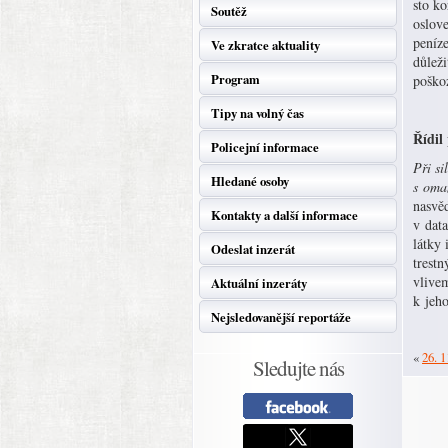
sto ko
Soutěž
oslove
peníze
Ve zkratce aktuality
důleži
Program
poško
Tipy na volný čas
Řídil
Policejní informace
Při si
Hledané osoby
s oma
nasvěd
Kontakty a další informace
v data
látky 
Odeslat inzerát
trest
vlivem
Aktuální inzeráty
k jeh
Nejsledovanější reportáže
«
26. 1
Sledujte nás