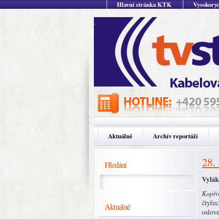
Hlavní stránka KTK
Vysokoryc
Aktuálně
Archív reportáží
28.
Hledání
Vylák
Kopřiv
čtyřec
Aktuálně
oslove