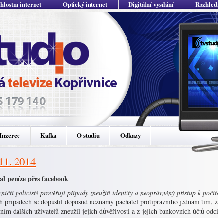
hlostní internet
Optický internet
Digitální vysílání
Rozhled
Inzerce
Kafka
O studiu
Odkazy
 11. 2014
al peníze přes facebook
ničtí policisté prověřují případy zneužití identity a neoprávněný přístup k poč
h případech se dopustil doposud neznámy pachatel protiprávního jednání tím, ž
ním dalších uživatelů zneužil jejich důvěřivosti a z jejich bankovních účtů odc