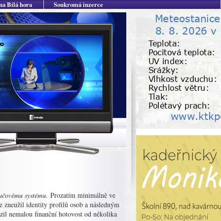
na Bílá hora
Soukromá inzerce
ítačovému systému.
Prozatím minimálně ve
e zneužil identity profilů osob a následným
izil nemalou finanční hotovost od několika