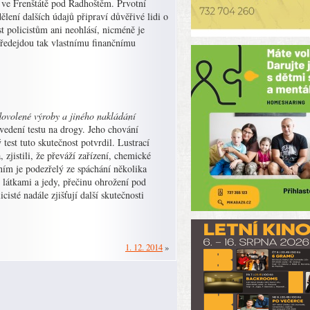
ké ve Frenštátě pod Radhoštěm. Prvotní
lení dalších údajů připraví důvěřivé lidi o
t policistům ani neohlásí, nicméně je
 Předejdou tak vlastnímu finančnímu
nedovolené výroby a jiného nakládání
ovedení testu na drogy. Jeho chování
est tuto skutečnost potvrdil. Lustrací
 zjistili, že převáží zařízení, chemické
áním je podezřelý ze spáchání několika
látkami a jedy, přečinu ohrožení pod
sté nadále zjišťují další skutečnosti
1. 12. 2014
»