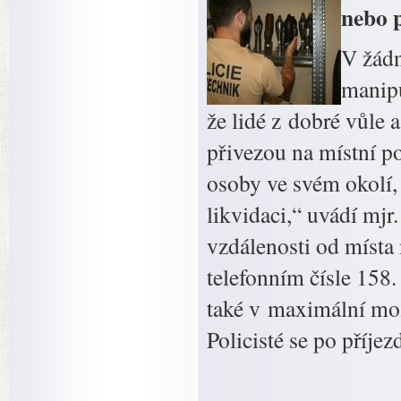
nebo 
V žádn
manipu
že lidé z dobré vůle 
přivezou na místní po
osoby ve svém okolí,
likvidaci,“ uvádí mjr
vzdálenosti od místa 
telefonním čísle 158.
také v maximální mož
Policisté se po příjez