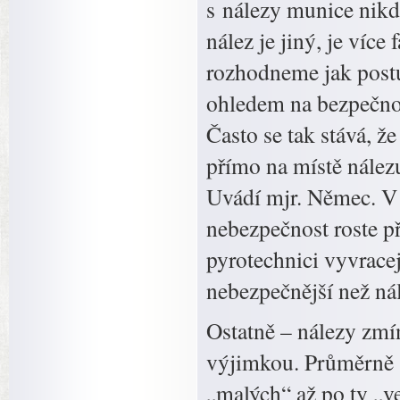
s nálezy munice nikd
nález je jiný, je víc
rozhodneme jak post
ohledem na bezpečnos
Často se tak stává, ž
přímo na místě nálezu
Uvádí mjr. Němec. V p
nebezpečnost roste p
pyrotechnici vyvrace
nebezpečnější než ná
Ostatně – nálezy zmí
výjimkou. Průměrně 
„malých“ až po ty „ve