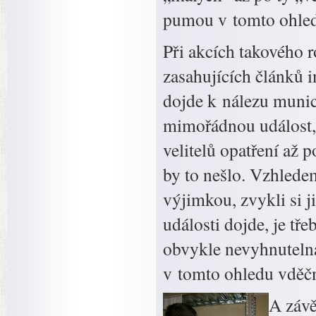
pumou v tomto ohled
Při akcích takového 
zasahujících článků 
dojde k nálezu munic
mimořádnou událost, na
velitelů opatření až 
by to nešlo. Vzhlede
výjimkou, zvykli si 
události dojde, je tř
obvykle nevyhnuteln
v tomto ohledu vděčn
A závě