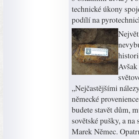
technické úkony spoj
podílí na pyrotechni
Největ
nevybu
histor
Avšak 
světov
„Nejčastějšími nález
německé provenience.
budete stavět dům, mů
sovětské pušky, a na 
Marek Němec. Opatrno