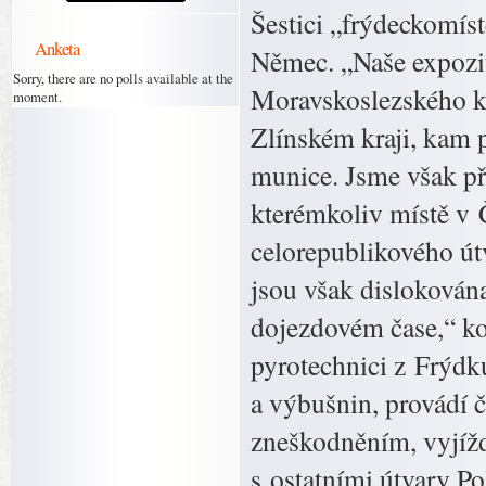
Šestici „frýdeckomís
Anketa
Němec. „Naše expozit
Sorry, there are no polls available at the
Moravskoslezského k
moment.
Zlínském kraji, kam 
munice. Jsme však př
kterémkoliv místě v 
celorepublikového út
jsou však dislokován
dojezdovém čase,“ kon
pyrotechnici z Frýd
a výbušnin, provádí č
zneškodněním, vyjížd
s ostatními útvary Po