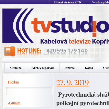
Hlavní stránka KTK
Vysokorychlo
Aktuálně
Archív reportáží
Inzerce
Kafka
O st
27. 9. 2019
Hledání
Pyrotechnická služb
policejní pyrotechn
Aktuálně