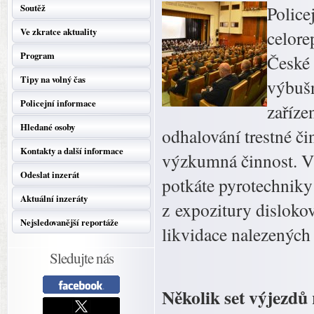
Soutěž
Police
Ve zkratce aktuality
celore
Program
České 
Tipy na volný čas
výbušn
Policejní informace
zaříze
Hledané osoby
odhalování trestné či
Kontakty a další informace
výzkumná činnost. V 
Odeslat inzerát
potkáte pyrotechniky
Aktuální inzeráty
z expozitury dislokov
Nejsledovanější reportáže
likvidace nalezenýc
Sledujte nás
Několik set výjezdů 