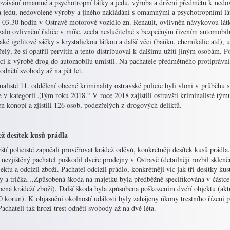
ovávání omamné a psychotropní látky a jedu, výroba a držení předmětu k ned
 a jedu, nedovolené výroby a jiného nakládání s omamnými a psychotropními lát
 03.30 hodin v Ostravě motorové vozidlo zn. Renault, ovlivněn návykovou látk
alo ovlivnění řidiče v míře, zcela neslučitelné s bezpečným řízením automobilu.
aké igelitové sáčky s krystalickou látkou a další věci (baňku, chemikálie atd),
elý, že si opatřil pervitin a tento distribuoval k dalšímu užití jiným osobám. P
ci k výrobě drog do automobilu umístil. Na pachatele předmětného protiprávníh
 odnětí svobody až na pět let.
alisté 11. oddělení obecné kriminality ostravské policie byli vloni v průběhu 
e v kategorii „Tým roku 2018.“ V roce 2018 zajistili ostravští kriminalisté t
en konopí a zjistili 126 osob, podezřelých z drogových deliktů.
ž desítek kusů prádla
ští policisté započali prověřovat krádež oděvů, konkrétněji desítek kusů prádl
nezjištěný pachatel poškodil dveře prodejny v Ostravě (detailněji rozbil skle
ektu a odcizil zboží. Pachatel odcizil prádlo, konkrétněji víc jak tři desítky k
ky a trička…Způsobená škoda na majetku byla předběžně specifikována v částce
ená krádeží zboží). Další škoda byla způsobena poškozením dveří objektu (akt
 korun). K objasnění okolností události byly zahájeny úkony trestního řízení p
Pachateli tak hrozí trest odnětí svobody až na dvě léta.