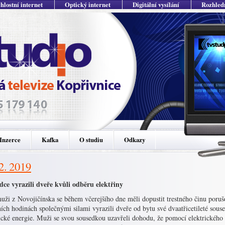
hlostní internet
Optický internet
Digitální vysílání
Rozhled
Inzerce
Kafka
O studiu
Odkazy
 2. 2019
dce vyrazili dveře kvůli odběru elektřiny
uži z Novojičínska se během včerejšího dne měli dopustit trestného činu por
ích hodinách společnými silami vyrazili dveře od bytu své dvaatřicetileté so
rické energie. Muži se svou sousedkou uzavřeli dohodu, že pomocí elektrického