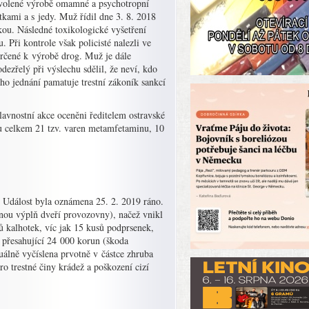
ovolené výrobě omamné a psychotropní
kami a s jedy. Muž řídil dne 3. 8. 2018
ou. Následné toxikologické vyšetření
 Při kontrole však policisté nalezli ve
 určené k výrobě drog. Muž je dále
odezřelý při výslechu sdělil, že neví, kdo
o jednání pamatuje trestní zákoník sankcí
slavnostní akce oceněni ředitelem ostravské
ýmu celkem 21 tzv. varen metamfetaminu, 10
a. Událost byla oznámena 25. 2. 2019 ráno.
něnou výplň dveří provozovny), načež vnikl
usů kalhotek, víc jak 15 kusů podprsenek,
 přesahující 24 000 korun (škoda
uálně vyčíslena prvotně v částce zhruba
ro trestné činy krádež a poškození cizí