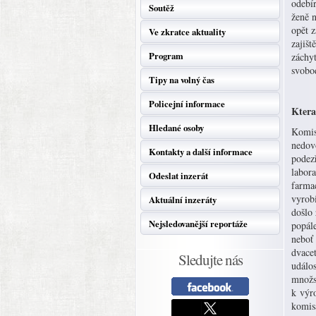
odebír
Soutěž
ženě n
opět z
Ve zkratce aktuality
zajišt
Program
záchyt
svobod
Tipy na volný čas
Policejní informace
Ktera
Hledané osoby
Komisa
nedov
Kontakty a další informace
podez
labora
Odeslat inzerát
farmac
vyrob
Aktuální inzeráty
došlo
Nejsledovanější reportáže
popále
neboť
dvace
Sledujte nás
událos
množst
k výr
komisa