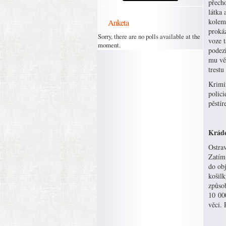
přech
látka
Anketa
kolem
prokáz
Sorry, there are no polls available at the
voze t
moment.
podezř
mu vě
trestu
Krimin
polici
pěstír
Kráde
Ostrav
Zatím 
do obj
košil
způsob
10 000
věci. 