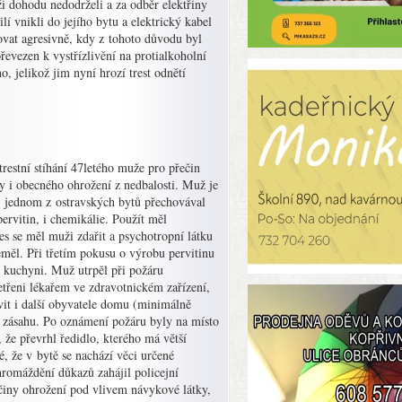
uži dohodu nedodrželi a za odběr elektřiny
lí vnikli do jejího bytu a elektrický kabel
hovat agresivně, kdy z tohoto důvodu byl
řevezen k vystřízlivění na protialkoholní
, jelikož jim nyní hrozí trest odnětí
trestní stíhání 47letého muže pro přečin
 i obecného ohrožení z nedbalosti. Muž je
 v jednom z ostravských bytů přechovával
pervitin, i chemikálie. Použít měl
es se měl muži zdařit a psychotropní látku
měl. Při třetím pokusu o výrobu pervitinu
 kuchyni. Muž utrpěl při požáru
etřeni lékařem ve zdravotnickém zařízení,
vit i další obyvatele domu (minimálně
u zásahu. Po oznámení požáru byly na místo
 že převrhl ředidlo, kterého má větší
, že v bytě se nachází věci určené
romáždění důkazů zahájil policejní
é činy ohrožení pod vlivem návykové látky,