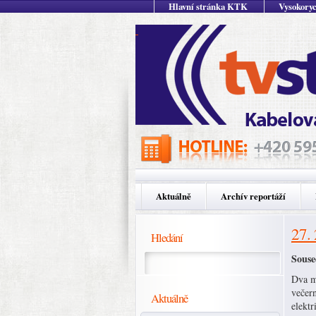
Hlavní stránka KTK
Vysokoryc
Aktuálně
Archív reportáží
27.
Hledání
Souse
Dva m
večern
Aktuálně
elekt