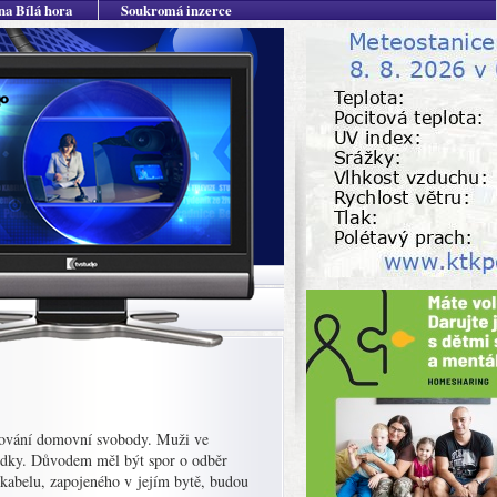
na Bílá hora
Soukromá inzerce
ušování domovní svobody. Muži ve
usedky. Důvodem měl být spor o odběr
 kabelu, zapojeného v jejím bytě, budou