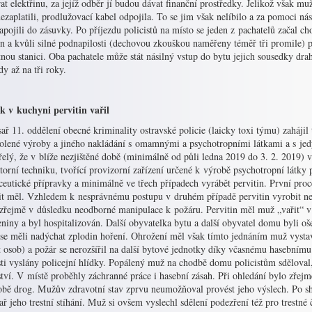
at elektřinu, za jejíž odběr jí budou dávat finanční prostředky. Jelikož však m
ezaplatili, prodlužovací kabel odpojila. To se jim však nelíbilo a za pomoci nási
apojili do zásuvky. Po příjezdu policistů na místo se jeden z pachatelů začal c
ěn a kvůli silné podnapilosti (dechovou zkouškou naměřeny téměř tři promile) p
nou stanici. Oba pachatele může stát násilný vstup do bytu jejich sousedky draho
y až na tři roky.
k v kuchyni pervitin vařil
ř 11. oddělení obecné kriminality ostravské policie (laicky toxi týmu) zahájil 
olené výroby a jiného nakládání s omamnými a psychotropními látkami a s jedy
řelý, že v blíže nezjištěné době (minimálně od půli ledna 2019 do 3. 2. 2019)
torní techniku, tvořící provizorní zařízení určené k výrobě psychotropní látky 
eutické přípravky a minimálně ve třech případech vyrábět pervitin. První proc
it měl. Vzhledem k nesprávnému postupu v druhém případě pervitin vyrobit ne
 zřejmě v důsledku neodborné manipulace k požáru. Pervitin měl muž „vařit“ v
niny a byl hospitalizován. Další obyvatelka bytu a další obyvatel domu byli oš
 se měli nadýchat zplodin hoření. Ohrožení měl však tímto jednáním muž vysta
t osob) a požár se nerozšířil na další bytové jednotky díky včasnému hasebním
ti vyslány policejní hlídky. Popálený muž na chodbě domu policistům sděloval,
ví. V místě proběhly záchranné práce i hasební zásah. Při ohledání bylo zřejmé
obě drog. Mužův zdravotní stav zprvu neumožňoval provést jeho výslech. Po sh
ř jeho trestní stíhání. Muž si ovšem vyslechl sdělení podezření též pro trestn