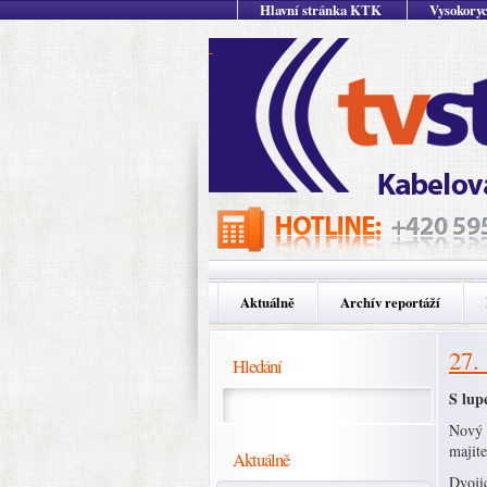
Hlavní stránka KTK
Vysokoryc
Aktuálně
Archív reportáží
27.
Hledání
S lup
Nový J
majite
Aktuálně
Dvojic