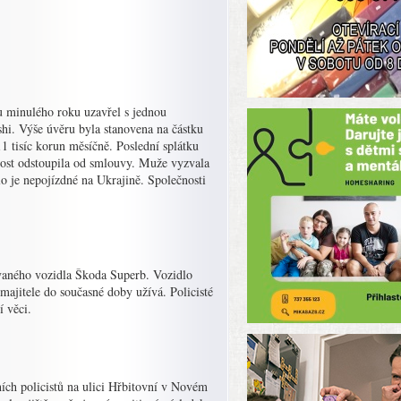
u minulého roku uzavřel s jednou
hi. Výše úvěru byla stanovena na částku
11 tisíc korun měsíčně. Poslední splátku
čnost odstoupila od smlouvy. Muže vyzvala
lo je nepojízdné na Ukrajině. Společnosti
vaného vozidla Škoda Superb. Vozidlo
majitele do současné doby užívá. Policisté
í věci.
ních policistů na ulici Hřbitovní v Novém