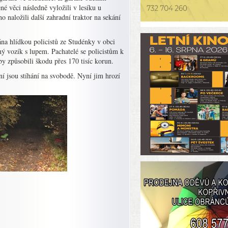
é věci následně vyložili v lesíku u
o naložili další zahradní traktor na sekání
ána hlídkou policistů ze Studénky v obci
ý vozík s lupem. Pachatelé se policistům k
y způsobili škodu přes 170 tisíc korun.
ní jsou stíhání na svobodě. Nyní jim hrozí