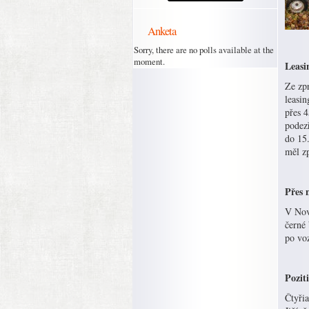
Anketa
Sorry, there are no polls available at the
moment.
Leasin
Ze zp
leasi
přes 4
podezř
do 15.
měl zp
Přes 
V Nov
černé 
po voz
Pozit
Čtyřia