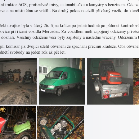
ní traktor AGS, prořezávač trávy, autonabíječku a kanystry s benzínem. Odcizen
a a na místo činu se vrátili. Na druhý pokus odcizili přívěsný vozík, do kteréh
elá dvojice byla v úterý 26. října krátce po jedné hodině po půlnoci kontrolov
ovice při řízení vozidla Mercedes. Za vozidlem měli zapojený odcizený přívěsn
doznali. Všechny odcizené věci byly zajištěny a následně vráceny. Odcizením b
jní komisař již dvojici sdělil obvinění ze spáchání přečinu krádeže. Oba obvině
odnětí svobody na jeden rok až pět let.