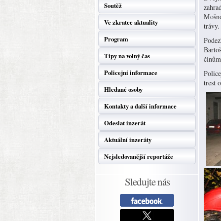
Soutěž
zahrad
Mošnov
Ve zkratce aktuality
trávy.
Program
Podezř
Bartoš
Tipy na volný čas
činům 
Policejní informace
Police
trest 
Hledané osoby
Kontakty a další informace
Odeslat inzerát
Aktuální inzeráty
Nejsledovanější reportáže
Sledujte nás