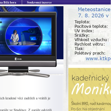
na Bílá hora
Soukromá inzerce
ch kradené věci zadrželi a vrátili je
garáže ve Studénce. Z garáže odcizili