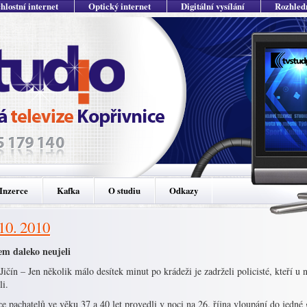
hlostní internet
Optický internet
Digitální vysílání
Rozhled
Inzerce
Kafka
O studiu
Odkazy
 10. 2010
em daleko neujeli
ičín – Jen několik málo desítek minut po krádeži je zadrželi policisté, kteří u ni
li.
e pachatelů ve věku 37 a 40 let provedli v noci na 26. října vloupání do jedné 