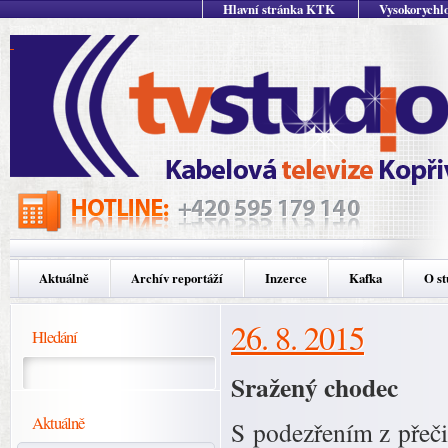
Hlavní stránka KTK
Vysokorychlo
Aktuálně
Archív reportáží
Inzerce
Kafka
O st
26. 8. 2015
Hledání
Sražený chodec
Aktuálně
S podezřením z přeči