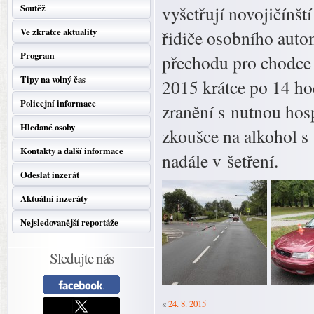
Soutěž
vyšetřují novojičínšt
Ve zkratce aktuality
řidiče osobního autom
Program
přechodu pro chodce 
Tipy na volný čas
2015 krátce po 14 ho
Policejní informace
zranění s nutnou hos
Hledané osoby
zkoušce na alkohol s
Kontakty a další informace
nadále v šetření.
Odeslat inzerát
Aktuální inzeráty
Nejsledovanější reportáže
Sledujte nás
«
24. 8. 2015