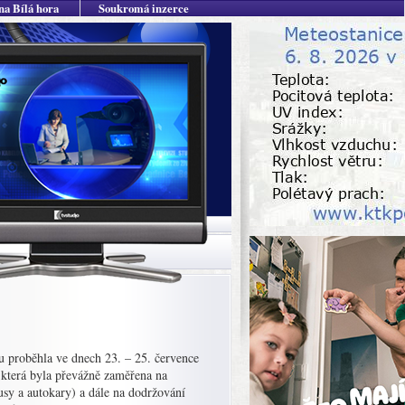
na Bílá hora
Soukromá inzerce
zu proběhla ve dnech 23. – 25. července
 která byla převážně zaměřena na
usy a autokary) a dále na dodržování