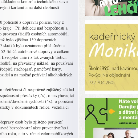
a důkladnou kontrolu technického stavu
vými kartami a na další okolnosti
 policistů z dopravní policie, tedy z
o kraje. Při dohledu nad bezpečností a
ho provozu (řidičů osobních automobilů,
emž bylo zjištěno 159 dopravních
 7 skutků bylo oznámeno příslušnému
li 52 řidičů autobusové dopravy a celkem
 Evropské unie i z tak zvaných třetích
tředků, na převážený náklad, na používání
ředpisů (tachograf, paměťové karty,
ozidel a na možné požívání alkoholických
 přetíženost či nesprávně zajištěný náklad
ezpečnostní přestávky (7x), o nevyhovující
volené/dovolené rychlosti (4x), o porušení
ostatky v dokumentech řidiče, vozidla či
řepravy osob bylo zjištěno porušení
avně bezpečnostní akce preventivního i
šního roku, a to v rámci celorepublikových