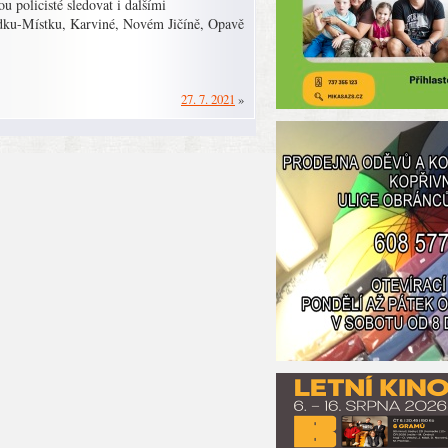
u policisté sledovat i dalšími
ýdku-Místku, Karviné, Novém Jičíně, Opavě
27. 7. 2021
»