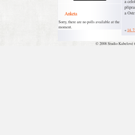
a celo
připr
Anketa
a Ostr
Sorry, there are no polls available at the
moment.
«
14. 7
© 2008 Studio Kabelové 