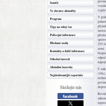
povin
Soutěž
vozide
vyplý
Ve zkratce aktuality
V průb
Program
jednot
plynul
Tipy na volný čas
motoc
Policejní informace
přest
správn
Hledané osoby
255 ři
zemí.
Kontakty a další informace
bezpeč
odpoč
Odeslat inzerát
nápoj
Aktuální inzeráty
U nákl
(10x),
Nejsledovanější reportáže
techni
povinn
Sledujte nás
dopra
Rovně
zákon
repres