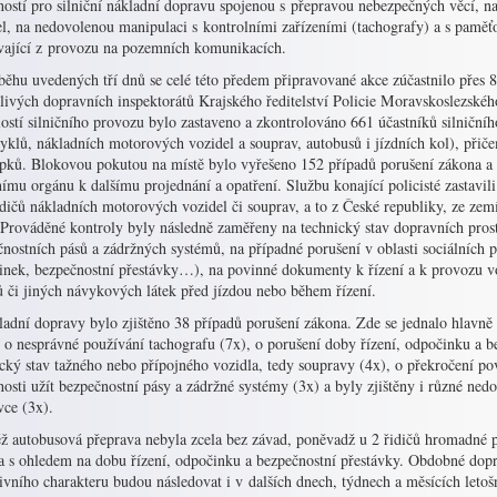
ností pro silniční nákladní dopravu spojenou s přepravou nebezpečných věcí, n
l, na nedovolenou manipulaci s kontrolními zařízeními (tachografy) a s paměťo
vající z provozu na pozemních komunikacích.
ěhu uvedených tří dnů se celé této předem připravované akce zúčastnilo přes 80
livých dopravních inspektorátů Krajského ředitelství Policie Moravskoslezskéh
ostí silničního provozu bylo zastaveno a zkontrolováno 661 účastníků silniční
yklů, nákladních motorových vozidel a souprav, autobusů i jízdních kol), přič
upků. Blokovou pokutou na místě bylo vyřešeno 152 případů porušení zákona a
ímu orgánu k dalšímu projednání a opatření. Službu konající policisté zastavi
dičů nákladních motorových vozidel či souprav, a to z České republiky, ze zemí
 Prováděné kontroly byly následně zaměřeny na technický stav dopravních pros
nostních pásů a zádržných systémů, na případné porušení v oblasti sociálních p
inek, bezpečnostní přestávky…), na povinné dokumenty k řízení a k provozu v
ů či jiných návykových látek před jízdou nebo během řízení.
adní dopravy bylo zjištěno 38 případů porušení zákona. Zde se jednalo hlavně o
 o nesprávné používání tachografu (7x), o porušení doby řízení, odpočinku a b
cký stav tažného nebo přípojného vozidla, tedy soupravy (4x), o překročení po
osti užít bezpečnostní pásy a zádržné systémy (3x) a byly zjištěny i různé ned
vce (3x).
ž autobusová přeprava nebyla zcela bez závad, poněvadž u 2 řidičů hromadné p
a s ohledem na dobu řízení, odpočinku a bezpečnostní přestávky. Obdobné dopr
ivního charakteru budou následovat i v dalších dnech, týdnech a měsících leto