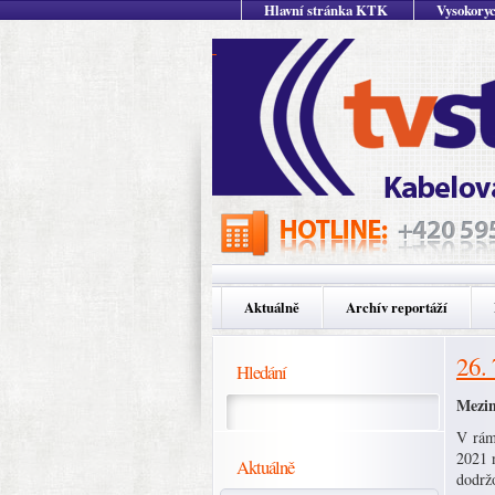
Hlavní stránka KTK
Vysokoryc
Aktuálně
Archív reportáží
26.
Hledání
Mezin
V rámc
2021 
Aktuálně
dodržo