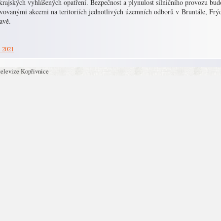
krajských vyhlášených opatření. Bezpečnost a plynulost silničního provozu budo
avovanými akcemi na teritoriích jednotlivých územních odborů v Bruntále, Fr
avě.
. 2021
televize Kopřivnice