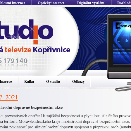
hlostní internet
Optický internet
Digitální vysílání
Rozhled
Inzerce
Kafka
O studiu
Odkazy
 7. 2021
árodní dopravně bezpečnostní akce
i preventivních opatření k zajištění bezpečnosti a plynulosti silničního provo
na teritoriu Moravskoslezského kraje mezinárodní dopravně bezpečnostní akce,
vání povinností pro silniční osobní dopravu spojenou s přepravou osob (autob