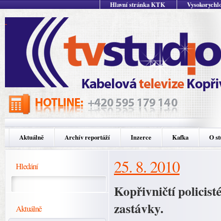
Hlavní stránka KTK
Vysokorychlo
Aktuálně
Archív reportáží
Inzerce
Kafka
O st
25. 8. 2010
Hledání
Kopřivničtí policist
zastávky.
Aktuálně