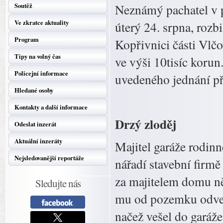
Soutěž
Neznámý pachatel v p
Ve zkratce aktuality
úterý 24. srpna, roz
Program
Kopřivnici části Vlč
Tipy na volný čas
ve výši 10tisíc koru
Policejní informace
uvedeného jednání př
Hledané osoby
Kontakty a další informace
Drzý zloděj
Odeslat inzerát
Aktuální inzeráty
Majitel garáže rodin
Nejsledovanější reportáže
nářadí stavební firmě
za majitelem domu něj
Sledujte nás
mu od pozemku odvez
načež vešel do garáže