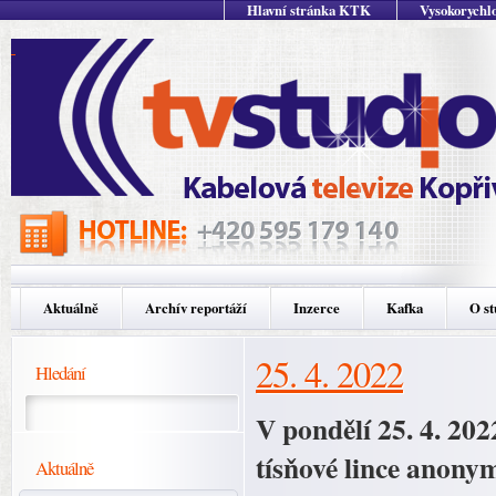
Hlavní stránka KTK
Vysokorychlo
Aktuálně
Archív reportáží
Inzerce
Kafka
O st
25. 4. 2022
Hledání
V pondělí 25. 4. 202
tísňové lince anon
Aktuálně