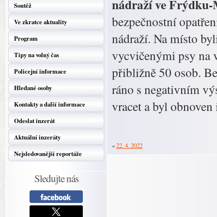
nádraží ve Frýdku-
Soutěž
bezpečnostní opatření
Ve zkratce aktuality
nádraží. Na místo byl
Program
vycvičenými psy na 
Tipy na volný čas
přibližně 50 osob. B
Policejní informace
ráno s negativním vý
Hledané osoby
vracet a byl obnoven i
Kontakty a další informace
Odeslat inzerát
Aktuální inzeráty
«
22. 4. 2022
Nejsledovanější reportáže
Sledujte nás