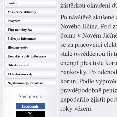
Soutěž
zástěrkou okradení 
Ve zkratce aktuality
Po návštěvě zkušené z
Program
Nového Jičína. Pod z
Tipy na volný čas
domu v Novém Jičíně 
Policejní informace
se za pracovnici elek
Hledané osoby
stále osvědčenou fintu
Kontakty a další informace
energií přes tisíc ko
Odeslat inzerát
bankovky. Po odchodu s
Aktuální inzeráty
korun. Podle výpověd
Nejsledovanější reportáže
pravděpodobně peníze
Sledujte nás
nepodařilo zjistit po
roky vězení.