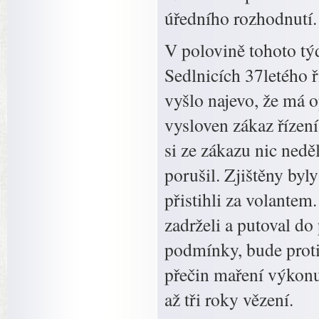
úředního rozhodnutí.
V polovině tohoto týd
Sedlnicích 37letého ř
vyšlo najevo, že má 
vysloven zákaz řízen
si ze zákazu nic nedě
porušil. Zjištěny byl
přistihli za volantem
zadrželi a putoval d
podmínky, bude proti
přečin maření výkonu
až tři roky vězení.