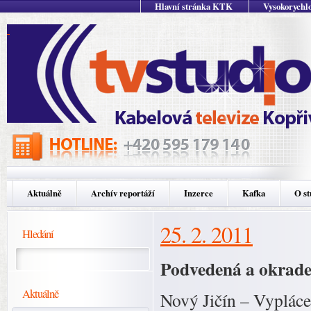
Hlavní stránka KTK
Vysokorychlo
Aktuálně
Archív reportáží
Inzerce
Kafka
O st
25. 2. 2011
Hledání
Podvedená a okrade
Aktuálně
Nový Jičín – Vyplácen