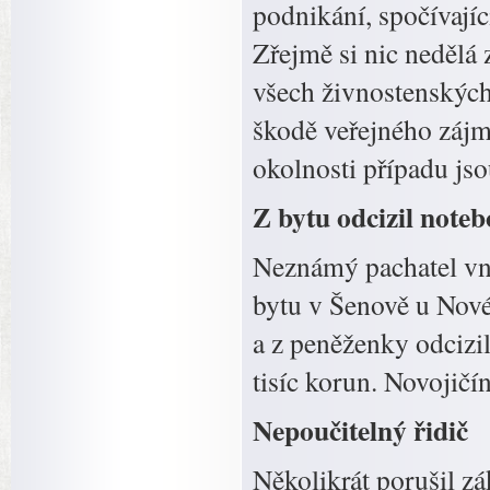
podnikání, spočívajíc
Zřejmě si nic nedělá 
všech živnostenskýc
škodě veřejného záj
okolnosti případu jso
Z bytu odcizil noteb
Neznámý pachatel vni
bytu v Šenově u Nové
a z peněženky odcizil
tisíc korun. Novojičín
Nepoučitelný řidič
Několikrát porušil z