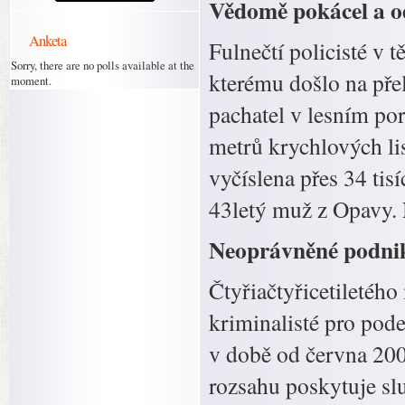
Vědomě pokácel a od
Anketa
Fulnečtí policisté v 
Sorry, there are no polls available at the
kterému došlo na př
moment.
pachatel v lesním po
metrů krychlových li
vyčíslena přes 34 tis
43letý muž z Opavy. 
Neoprávněné podni
Čtyřiačtyřicetiletého
kriminalisté pro pod
v době od června 20
rozsahu poskytuje sl