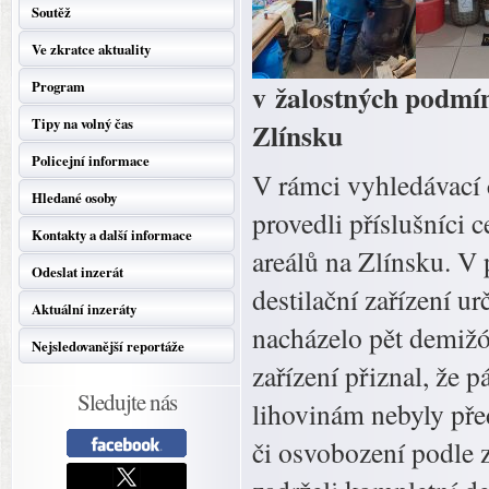
Soutěž
Ve zkratce aktuality
Program
v žalostných podmínk
Tipy na volný čas
Zlínsku
Policejní informace
V rámci vyhledávací 
Hledané osoby
provedli příslušníci 
Kontakty a další informace
areálů na Zlínsku. V
Odeslat inzerát
destilační zařízení u
Aktuální inzeráty
nacházelo pět demiž
Nejsledovanější reportáže
zařízení přiznal, že 
Sledujte nás
lihovinám nebyly pře
či osvobození podle 