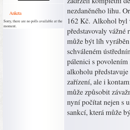
zadrželi kompletní de
nezdaněného lihu. Ori
Anketa
162 Kč. Alkohol byl 
Sorry, there are no polls available at the
moment.
představovaly vážné r
může být líh vyráběn
schváleném ústředním
pálenici s povolením
alkoholu představuje 
zařízení, ale i kont
může způsobit závažn
nyní počítat nejen s 
sankcí, která může b