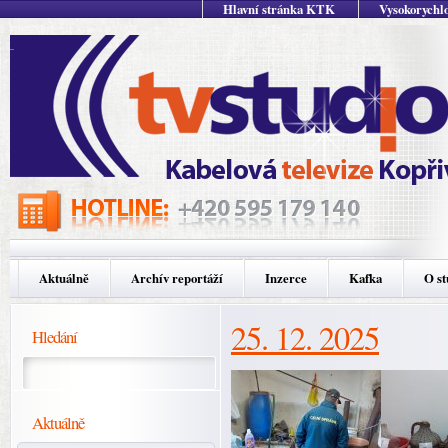
Hlavní stránka KTK
Vysokorychlo
Aktuálně
Archív reportáží
Inzerce
Kafka
O st
25. 12. 2025
Hledání
Aktuálně