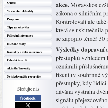
akce.
Soutěž
Moravskoslezští
Ve zkratce aktuality
zákona o silničním p
Program
Kontrolovali ale také
Tipy na volný čas
která se uskutečnila
Policejní informace
se zapojilo téměř 30 
Hledané osoby
Výsledky dopravní 
Kontakty a další informace
přestupků vzhledem k
Odeslat inzerát
oznámili příslušnému
Aktuální inzeráty
řízení (v souhrnné vý
Nejsledovanější reportáže
přestupky, kdy řidiči
Sledujte nás
dávána výstraha dvěm
signálu přejezdového