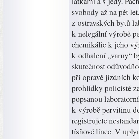
látkami a s jedy. Pac
svobody až na pět le
z ostravských bytů la
k nelegální výrobě p
chemikálie k jeho vý
k odhalení „varny“ by
skutečnost odůvodňova
při opravě jízdních k
prohlídky policisté zaj
popsanou laboratorní
k výrobě pervitinu do
registrujete nestanda
tísňové lince. V uply