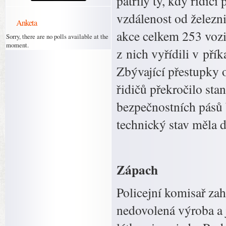
patřily ty, kdy řidič
vzdálenost od železni
Anketa
akce celkem 253 vozi
Sorry, there are no polls available at the
moment.
z nich vyřídili v pří
Zbývající přestupky 
řidičů překročilo sta
bezpečnostních pásů 
technický stav měla d
Zápach
Policejní komisař zahá
nedovolená výroba a