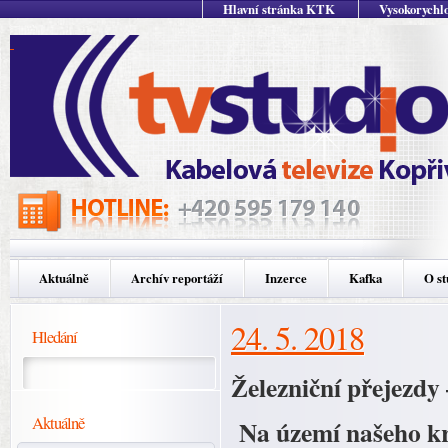
Hlavní stránka KTK
Vysokorychlo
Aktuálně
Archív reportáží
Inzerce
Kafka
O st
24. 5. 2018
Hledání
Železniční přejezdy
Aktuálně
Na území našeho kr