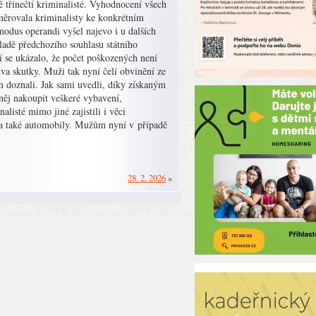
 třinečtí kriminalisté. Vyhodnocení všech
směrovala kriminalisty ke konkrétním
odus operandi vyšel najevo i u dalších
ladě předchozího souhlasu státního
ní se ukázalo, že počet poškozených není
dva skutky. Muži tak nyní čelí obvinění ze
m doznali. Jak sami uvedli, díky získaným
něj nakoupit veškeré vybavení,
alisté mimo jiné zajistili i věci
ku a také automobily. Mužům nyní v případě
28. 2. 2026
»