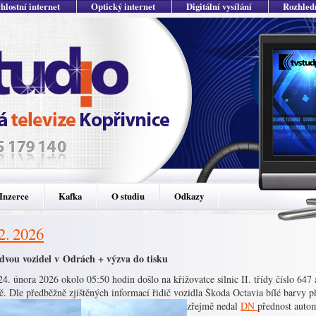
hlostní internet
Optický internet
Digitální vysílání
Rozhled
Inzerce
Kafka
O studiu
Odkazy
 2. 2026
 dvou vozidel v Odrách + výzva do tisku
4. února 2026 okolo 05:50 hodin došlo na křižovatce silnic II. třídy číslo 647
. Dle předběžně zjištěných informací řidič vozidla Škoda Octavia bílé barvy 
zřejmě nedal
DN
přednost auto