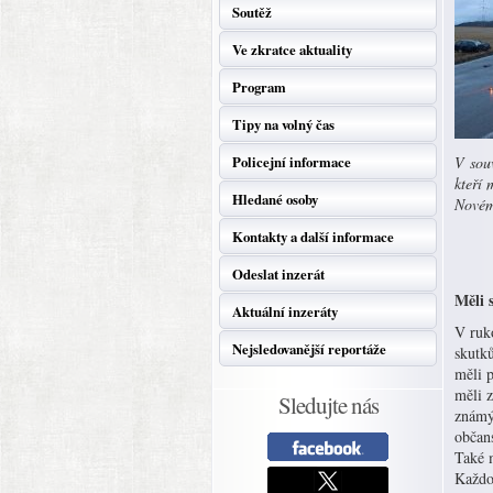
Soutěž
Ve zkratce aktuality
Program
Tipy na volný čas
Policejní informace
V souv
kteří 
Hledané osoby
Novém 
Kontakty a další informace
Odeslat inzerát
Měli 
Aktuální inzeráty
V ruko
Nejsledovanější reportáže
skutků
měli p
měli z
Sledujte nás
známým
občans
Také m
Každou