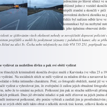
jedoucímu po hlavní silnici ve s
přičemž jedno z vozidel skončil
utrpěli zranění a skončili v péč
provedená dechová zkouška na p
řidiče byl nařízen odběr krve v
komunikaci byl na nezbytně nut
k jeho úplnému obnovení došlo 
islosti se zjišťováním všech okolností nehody se novojičínští dopravní policisté 
místem projížděli a mohli by poskytnout záznamy z palubních kamer, aby se přih
Jičíně na ulici Sv. Čecha nebo telefonicky na čísle 974 735 251, popřípadě na
se vydávat za nezletilou dívku a pak své oběti vydírat
u třineckých kriminalistů skončila dvojice mužů z Karvinska (ve věku 23 a 19
 vydírání. Na sociálních sítích se měli vydávat za mladou dívku a navazovat k
ožádat o fotku intimního charakteru. Poté, co fotografii obdrželi, nastal již ve 
ačít vydírat a vyhrožovat jim, že zveřejnění či zašlou jejich obnažené fotogra
, nebo že to oznámí na policii. Poškození jim pak ze strachu udělovali přístu
kých průkazů. Dnes již obvinění mladíci si pak měli zřizovat na jejich jména da
ěli instruovat poškozené, aby peníze vybírali a zasílali jim je prostřednictvím 
 ze svých obětí měli takto obrat o několik stovek tisíc korun, celková škoda se