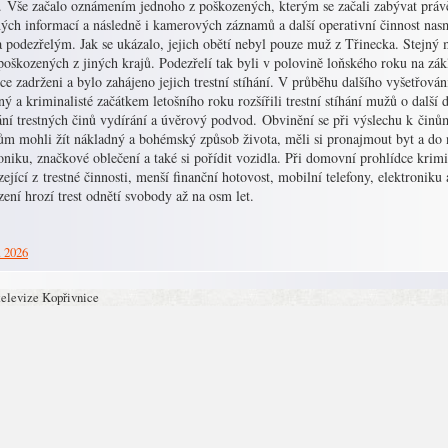
. Vše začalo oznámením jednoho z poškozených, kterým se začali zabývat právě
ných informací a následně i kamerových záznamů a další operativní činnost na
podezřelým. Jak se ukázalo, jejich obětí nebyl pouze muž z Třinecka. Stejný m
oškozených z jiných krajů. Podezřelí tak byli v polovině loňského roku na zák
ce zadrženi a bylo zahájeno jejich trestní stíhání. V průběhu dalšího vyšetřová
ý a kriminalisté začátkem letošního roku rozšířili trestní stíhání mužů o další 
ání trestných činů vydírání a úvěrový podvod. Obvinění se při výslechu k činů
ům mohli žít nákladný a bohémský způsob života, měli si pronajmout byt a do 
oniku, značkové oblečení a také si pořídit vozidla. Při domovní prohlídce krimin
ející z trestné činnosti, menší finanční hotovost, mobilní telefony, elektroni
ení hrozí trest odnětí svobody až na osm let.
. 2026
televize Kopřivnice