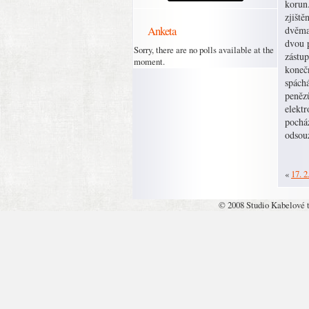
korun
zjiště
Anketa
dvěma 
dvou p
Sorry, there are no polls available at the
zástup
moment.
konečn
spách
peněz
elektr
pocház
odsouz
«
17. 2
© 2008 Studio Kabelové 