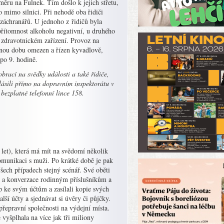
měru na Fulnek. Tím došlo k jejich střetu,
o mimo silnici. Při nehodě oba řidiči
i záchranářů. U jednoho z řidičů byla
řítomnost alkoholu negativní, u druhého
e zdravotnickém zařízení. Provoz na
nou dobu omezen a řízen kyvadlově,
po 9. hodině.
obrací na svědky události a také řidiče,
lásili
přímo na dopravním inspektorátu v
 bezplatné telefonní lince 158.
 let), která má mít na svědomí několik
omunikaci s muži. Po krátké době je pak
všech případech stejný scénář. Své oběti
fie a konverzace rodinným příslušníkům a
p ke svým účtům a zasílali kopie svých
lší účty a sjednávat si úvěry či půjčky.
přepravní společnosti na výdejní místa.
 vyšplhala na více jak tři miliony