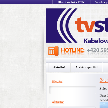
Hlavní stránka KTK
Vysokoryc
Aktuálně
Archív reportáží
24.
Hledání
Střet
Dnes 2
nehodě
Aktuálně