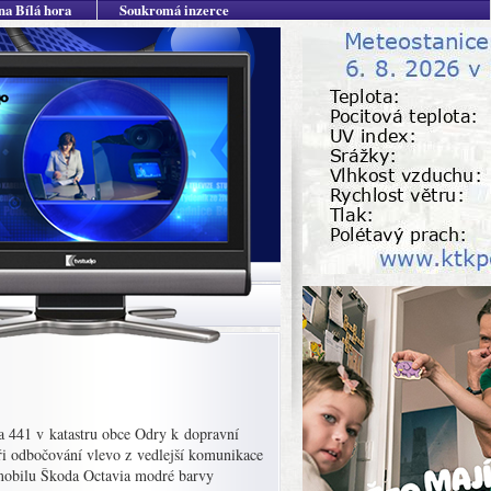
na Bílá hora
Soukromá inzerce
 a 441 v katastru obce Odry k dopravní
při odbočování vlevo z vedlejší komunikace
mobilu Škoda Octavia modré barvy