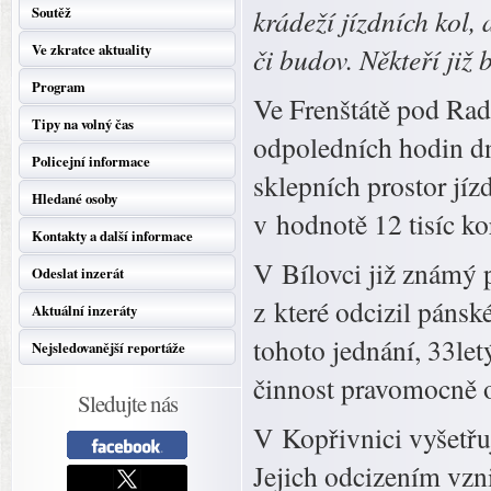
Soutěž
krádeží jízdních kol,
Ve zkratce aktuality
či budov. Někteří již 
Program
Ve Frenštátě pod Rad
Tipy na volný čas
odpoledních hodin d
Policejní informace
sklepních prostor jíz
Hledané osoby
v hodnotě 12 tisíc ko
Kontakty a další informace
V Bílovci již známý 
Odeslat inzerát
z které odcizil pánské
Aktuální inzeráty
tohoto jednání, 33let
Nejsledovanější reportáže
činnost pravomocně
Sledujte nás
V Kopřivnici vyšetřu
Jejich odcizením vzni