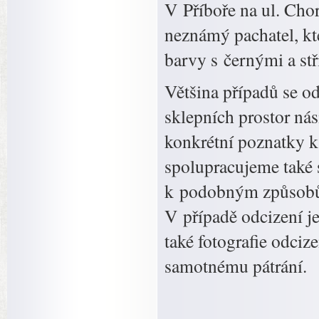
V Příboře na ul. Cho
neznámý pachatel, kt
barvy s černými a st
Většina případů se od
sklepních prostor ná
konkrétní poznatky 
spolupracujeme také 
k podobným způsobům
V případě odcizení j
také fotografie odcize
samotnému pátrání.