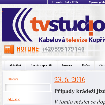
Hlavní stránka KTK
Vysokorychlo
Aktuálně
Archív reportáží
Inzerce
Kafka
O st
23. 6. 2016
Hledání
Případy krádeží jíz
Aktuálně
V tomto měsíci se do