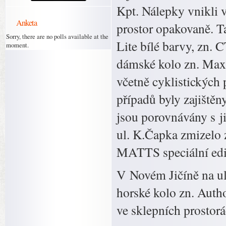
Kpt. Nálepky vnikli 
Anketa
prostor opakovaně. Ta
Sorry, there are no polls available at the
Lite bílé barvy, zn. 
moment.
dámské kolo zn. Max 
včetně cyklistických 
případů byly zajištěn
jsou porovnávány s 
ul. K.Čapka zmizelo 
MATTS speciální edi
V Novém Jičíně na ul
horské kolo zn. Autho
ve sklepních prostor