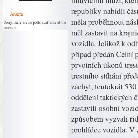
mluvícími muži, kteř
republiky nabídli čás
Anketa
měla proběhnout násl
Sorry, there are no polls available at the
moment.
měl zastavit na krajn
vozidla. Jelikož k odh
případ předán Celní p
prvotních úkonů trest
trestního stíhání před
záchyt, tentokrát 53
oddělení taktických č
zastavili osobní voz
způsobem vyzvali řidi
prohlídce vozidla. V