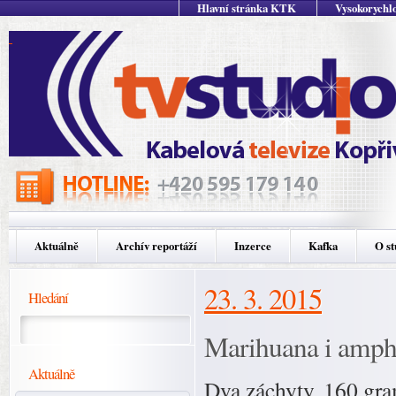
Hlavní stránka KTK
Vysokorychlo
Aktuálně
Archív reportáží
Inzerce
Kafka
O st
23. 3. 2015
Hledání
Marihuana i amp
Aktuálně
Dva záchyty, 160 gra