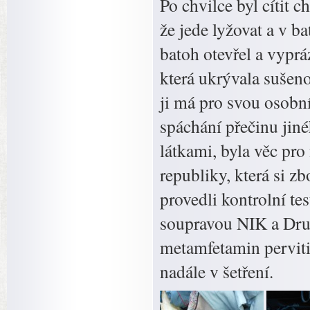
Po chvilce byl cítit c
že jede lyžovat a v b
batoh otevřel a vyprá
která ukrývala sušeno
ji má pro svou osobn
spáchání přečinu ji
látkami, byla věc pro
republiky, která si z
provedli kontrolní t
soupravou NIK a Drug
metamfetamin perviti
nadále v šetření.