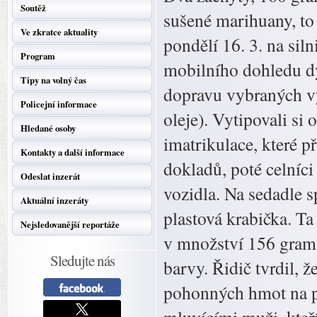
Soutěž
sušené marihuany, to 
Ve zkratce aktuality
pondělí 16. 3. na siln
Program
mobilního dohledu dy
Tipy na volný čas
dopravu vybraných vý
Policejní informace
oleje). Vytipovali s
Hledané osoby
imatrikulace, které p
Kontakty a další informace
dokladů, poté celníci
Odeslat inzerát
vozidla. Na sedadle s
Aktuální inzeráty
plastová krabička. Ta
Nejsledovanější reportáže
v množství 156 gramů
Sledujte nás
barvy. Řidič tvrdil, ž
pohonných hmot na po