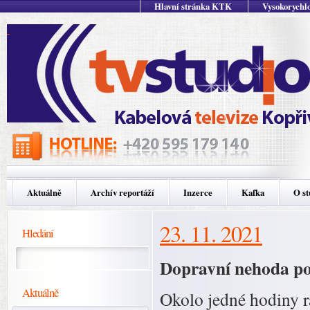
Hlavní stránka KTK
Vysokorychlo
Aktuálně
Archív reportáží
Inzerce
Kafka
O st
23. 11. 2021
Hledání
Dopravní nehoda po
Aktuálně
Okolo jedné hodiny r