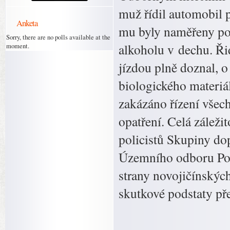
muž řídil automobil 
Anketa
mu byly naměřeny poz
Sorry, there are no polls available at the
alkoholu v dechu. Ři
moment.
jízdou plně doznal, o
biologického materiá
zakázáno řízení všec
opatření. Celá záleži
policistů Skupiny do
Územního odboru Poli
strany novojičínskýc
skutkové podstaty př