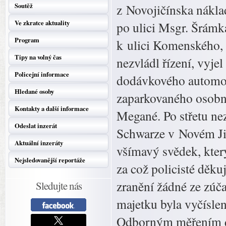
Soutěž
z Novojičínska nákla
Ve zkratce aktuality
po ulici Msgr. Šrámk
Program
k ulici Komenského, 
Tipy na volný čas
nezvládl řízení, vyjel
Policejní informace
dodávkového automobi
Hledané osoby
zaparkovaného osobn
Kontakty a další informace
Megané. Po střetu nez
Odeslat inzerát
Schwarze v Novém Jič
Aktuální inzeráty
všímavý svědek, který
Nejsledovanější reportáže
za což policisté děkuj
zranění žádné ze zúč
Sledujte nás
majetku byla vyčíslen
Odborným měřením d