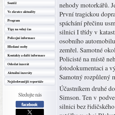
Soutěž
nehody motorkářů. Je
Ve zkratce aktuality
První tragickou dopr
Program
spáchání přečinu usm
Tipy na volný čas
silnici I třídy v kata
Policejní informace
osobního automobilu 
Hledané osoby
zemřel. Samotné okol
Kontakty a další informace
Policisté na místě neh
Odeslat inzerát
fotodokumentaci a vý
Aktuální inzeráty
Samotný rozpůlený mo
Nejsledovanější reportáže
Účastníkem druhé do
Sledujte nás
Simson. Ten v podveč
silnici bez řidičskéh