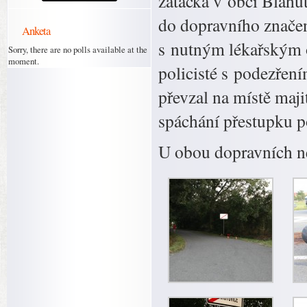
zatáčka v obci Blahut
do dopravního znače
Anketa
s nutným lékařským 
Sorry, there are no polls available at the
moment.
policisté s podezřen
převzal na místě majit
spáchání přestupku p
U obou dopravních ne