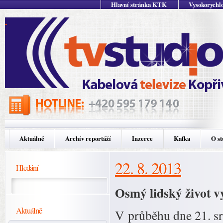
Hlavní stránka KTK
Vysokorychlo
Aktuálně
Archív reportáží
Inzerce
Kafka
O st
22. 8. 2013
Hledání
Osmý lidský život vy
Aktuálně
V průběhu dne 21. srp