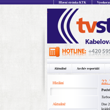
Hlavní stránka KTK
Vysokoryc
Aktuálně
Archív reportáží
22.
Hledání
Potře
Turbod
Aktuálně
Dne 20
krádež