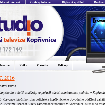
hlostní internet
Optický internet
Digitální vysílání
Rozhled
Inzerce
Kafka
O studiu
Odkazy
 7. 2016
boval turbo
mychadlo a další součástky se pokusil odcizit zaměstnanec podniku v Kopřivnic
. července letošního roku policisté z kopřivnického obvodního oddělení zahájil
e, který měl spáchat 35letý zaměstnanec podniku v Kopřivnici. Muž si do tašk