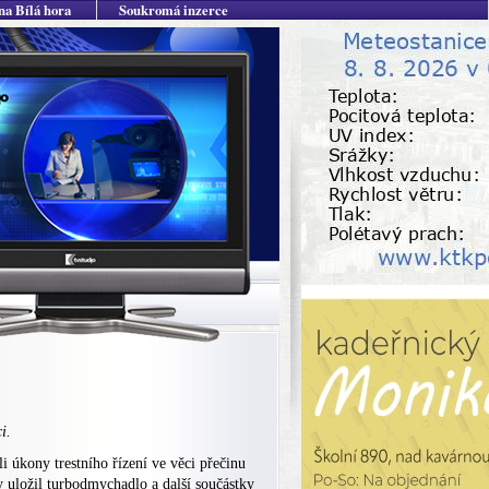
na Bílá hora
Soukromá inzerce
i.
i úkony trestního řízení ve věci přečinu
y uložil turbodmychadlo a další součástky