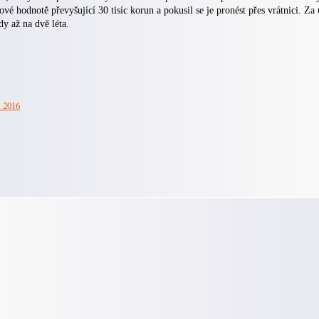
ové hodnotě převyšující 30 tisíc korun a pokusil se je pronést přes vrátnici. Za
y až na dvě léta.
. 2016