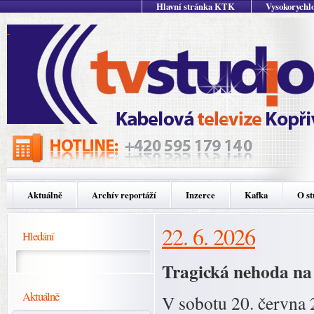
Hlavní stránka KTK
Vysokorychlo
Aktuálně
Archív reportáží
Inzerce
Kafka
O st
22. 6. 2026
Hledání
Tragická nehoda na l
Aktuálně
V sobotu 20. června 2