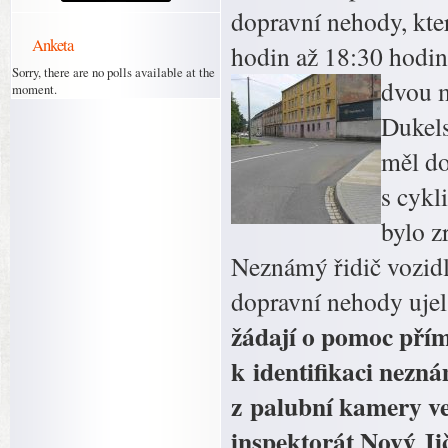
dopravní nehody, kte
Anketa
hodin až 18:30 hodin
Sorry, there are no polls available at the
dvou m
moment.
Dukels
měl do
s cykl
bylo z
Neznámý řidič vozidl
dopravní nehody uje
žádají o pomoc přím
k identifikaci nezn
z palubní kamery ve
inspektorát Nový Ji