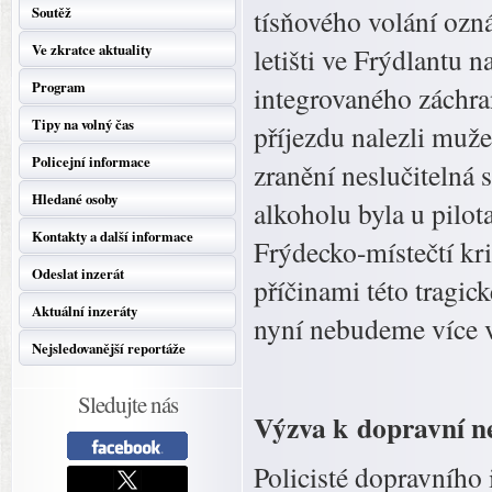
Soutěž
tísňového volání ozn
Ve zkratce aktuality
letišti ve Frýdlantu n
Program
integrovaného záchra
Tipy na volný čas
příjezdu nalezli muže
Policejní informace
zranění neslučitelná
Hledané osoby
alkoholu byla u pilo
Kontakty a další informace
Frýdecko-místečtí kri
Odeslat inzerát
příčinami této tragic
Aktuální inzeráty
nyní nebudeme více v
Nejsledovanější reportáže
Sledujte nás
Výzva k dopravní n
Policisté dopravního 