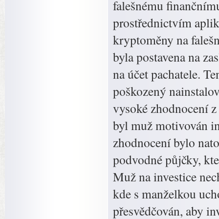
falešnému finančnímu 
prostřednictvím apli
kryptoměny na falešn
byla postavena na za
na účet pachatele. Ten
poškozený nainstalov
vysoké zhodnocení z 
byl muž motivován inv
zhodnocení bylo natol
podvodné půjčky, kte
Muž na investice nech
kde s manželkou ucho
přesvědčován, aby in