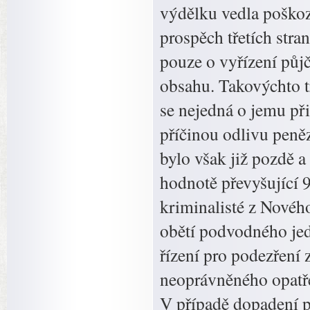
výdělku vedla poškoz
prospěch třetích stra
pouze o vyřízení půjč
obsahu. Takovýchto tr
se nejedná o jemu při
příčinou odlivu peně
bylo však již pozdě a
hodnotě převyšující 
kriminalisté z Nového
obětí podvodného jed
řízení pro podezření 
neoprávněného opatře
V případě dopadení pa