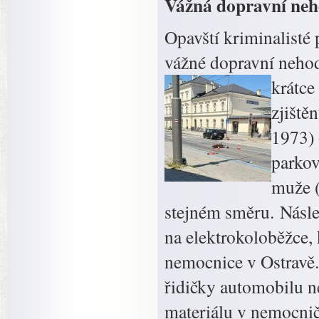
Vážná dopravní ne
Opavští kriminalisté 
vážné dopravní nehod
krátce
zjiště
1973) 
parkov
muže (
stejném směru. Násle
na elektrokoloběžce, 
nemocnice v Ostravě.
řidičky automobilu n
materiálu v nemocnič