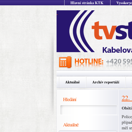
Hlavní stránka KTK
Vysokoryc
Aktuálně
Archív reportáží
22.
Hledání
Obětí
Police
případ
Aktuálně
měl s