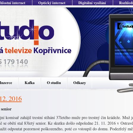
hlostní internet
Optický internet
Digitální vysílání
Rozhled
Inzerce
Kafka
O studiu
Odkazy
 12. 2016
 senior
jní komisař zahájil trestní stíhání 37letého muže pro trestný čin krádeže. Muž
ě se obětí stal 83letý senior. Ke skutku došlo odpoledne 21. 11. 2016 v Ostrav
nažit odpoutat pozornost poškozeného, poté co vstoupil do domu. Podezřelý měl