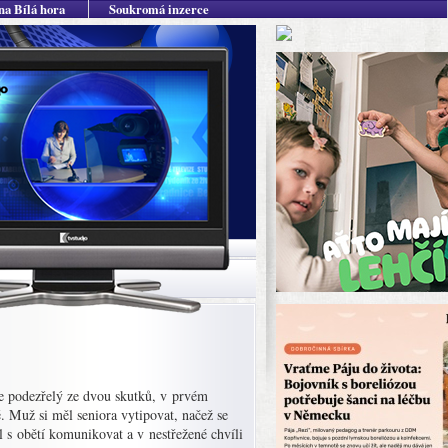
na Bílá hora
Soukromá inzerce
 je podezřelý ze dvou skutků, v prvém
ě. Muž si měl seniora vytipovat, načež se
 s obětí komunikovat a v nestřežené chvíli