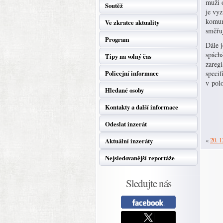
muži o
Soutěž
je vy
komuni
Ve zkratce aktuality
směřu
Program
Dále j
spách
Tipy na volný čas
zareg
Policejní informace
speci
v polo
Hledané osoby
Kontakty a další informace
Odeslat inzerát
«
20. 1
Aktuální inzeráty
Nejsledovanější reportáže
Sledujte nás