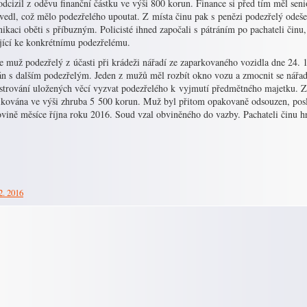
dcizil z oděvu finanční částku ve výši 800 korun. Finance si před tím měl seni
zvedl, což mělo podezřelého upoutat. Z místa činu pak s penězi podezřelý odeš
kaci oběti s příbuzným. Policisté ihned započali s pátráním po pachateli činu,
jící ke konkrétnímu podezřelému.
e muž podezřelý z účasti při krádeži nářadí ze zaparkovaného vozidla dne 24. 
án s dalším podezřelým. Jeden z mužů měl rozbít okno vozu a zmocnit se nářadí
istrování uložených věcí vyzvat podezřelého k vyjmutí předmětného majetku. 
fikována ve výši zhruba 5 500 korun. Muž byl přitom opakovaně odsouzen, posl
vině měsíce října roku 2016. Soud vzal obviněného do vazby. Pachateli činu hroz
2. 2016