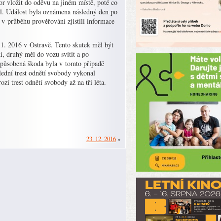
or vložit do oděvu na jiném místě, poté co
el. Událost byla oznámena následný den po
 v průběhu prověřování zjistili informace
11. 2016 v Ostravě. Tento skutek měl být
, druhý měl do vozu svítit a po
Způsobená škoda byla v tomto případě
ední trest odnětí svobody vykonal
í trest odnětí svobody až na tři léta.
23. 12. 2016
»