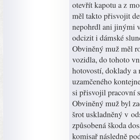
otevřít kapotu a z mo
měl takto přisvojit d
nepohrdl ani jinými 
odcizit i dámské slune
Obviněný muž měl ro
vozidla, do tohoto vn
hotovostí, doklady a 
uzamčeného kontejne
si přisvojil pracovní
Obviněný muž byl zad
šrot uskladněný v od
způsobená škoda dosah
komisař následně pod