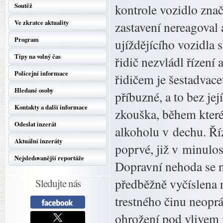
Soutěž
kontrole vozidlo zna
Ve zkratce aktuality
zastavení nereagoval 
Program
ujíždějícího vozidla s
Tipy na volný čas
řidič nezvládl řízení a
Policejní informace
řidičem je šestadvace
Hledané osoby
příbuzné, a to bez je
Kontakty a další informace
zkouška, během kter
Odeslat inzerát
alkoholu v dechu. Ří
Aktuální inzeráty
poprvé, již v minulos
Nejsledovanější reportáže
Dopravní nehoda se na
předběžně vyčíslena 
Sledujte nás
trestného činu neoprá
ohrožení pod vlivem 