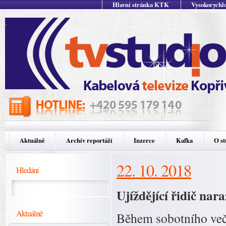
Hlavní stránka KTK
Vysokorychlo
Aktuálně
Archív reportáží
Inzerce
Kafka
O st
22. 10. 2018
Hledání
Ujíždějící řidič nar
Aktuálně
Během sobotního večer