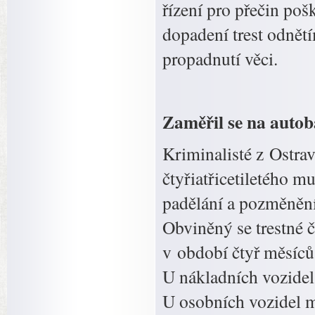
řízení pro přečin pošk
dopadení trest odnět
propadnutí věci.
Zaměřil se na autob
Kriminalisté z Ostravy
čtyřiatřicetiletého m
padělání a pozměnění 
Obviněný se trestné č
v období čtyř měsíců
U nákladních vozidel
U osobních vozidel m