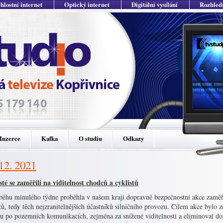
hlostní internet
Optický internet
Digitální vysílání
Rozhled
Inzerce
Kafka
O studiu
Odkazy
 12. 2021
sté se zaměřili na viditelnost chodců a cyklistů
běhu minulého týdne proběhla v našem kraji dopravně bezpečnostní akce zaměř
tů, tedy těch nejzranitelnějších účastníků silničního provozu. Cílem akce bylo
u po pozemních komunikacích, zejména za snížené viditelnosti a eliminovat do