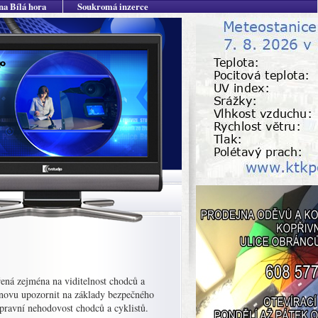
na Bílá hora
Soukromá inzerce
ená zejména na viditelnost chodců a
 znovu upozornit na základy bezpečného
pravní nehodovost chodců a cyklistů.