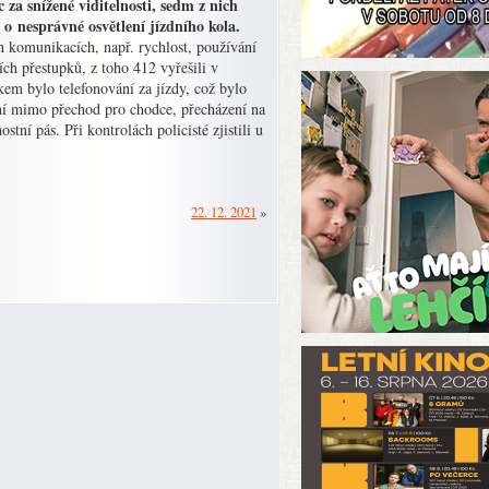
 za snížené viditelnosti, sedm z nich
 o nesprávné osvětlení jízdního kola.
h komunikacích, např. rychlost, používání
ích přestupků, z toho 412 vyřešili v
em bylo telefonování za jízdy, což bylo
ní mimo přechod pro chodce, přecházení na
ní pás. Při kontrolách policisté zjistili u
22. 12. 2021
»