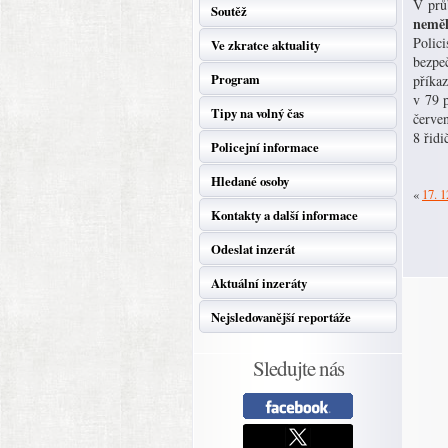
V prů
Soutěž
neměl
Polici
Ve zkratce aktuality
bezpeč
Program
příkaz
v 79 
Tipy na volný čas
červen
8 řidi
Policejní informace
Hledané osoby
«
17. 1
Kontakty a další informace
Odeslat inzerát
Aktuální inzeráty
Nejsledovanější reportáže
Sledujte nás