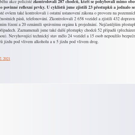
zkontrolovali 287 chodců, kteří se pohybovali mimo obec
běhu akce policisté
o povinné reflexní prvky. U cyklistů jsme zjistili 23 přestupků a jednalo se
sté ovšem také kontrolovali i ostatní ustanovení zákona o provozu na pozemníc
nostních pásů, telefonování. Zkontrolovali 2 658 vozidel a zjistili 432 dopravn
ním řízení a 20 oznámili správnímu orgánu k projednání. Nejčastějším přestupk
případech. Zaznamenali jsme také další přestupky chodců 52 případů (přecháze
ou). Nevyhovující technický stav mělo 24 vozidel a 15 osob nepoužilo bezpečnost
čů jízdu pod vlivem alkoholu a u 5 jízdu pod vlivem drog.
2. 2021