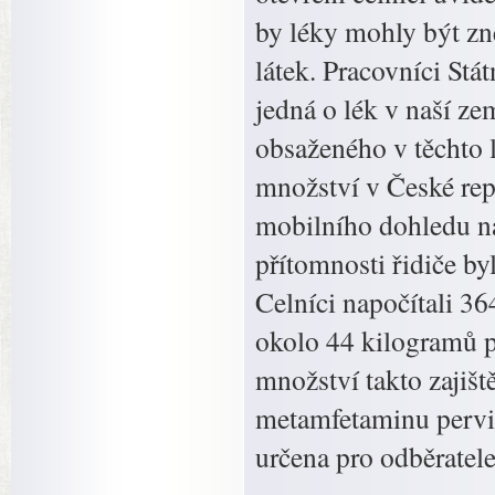
by léky mohly být z
látek. Pracovníci Stát
jedná o lék v naší z
obsaženého v těchto
množství v České rep
mobilního dohledu n
přítomnosti řidiče by
Celníci napočítali 3
okolo 44 kilogramů 
množství takto zajiš
metamfetaminu perviti
určena pro odběratele