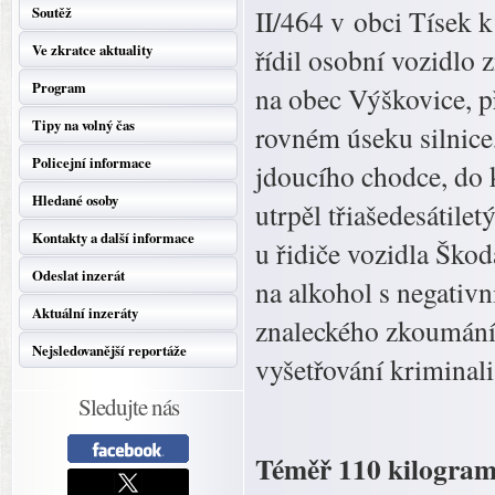
Soutěž
II/464 v obci Tísek k
Ve zkratce aktuality
řídil osobní vozidlo 
Program
na obec Výškovice, př
Tipy na volný čas
rovném úseku silnic
Policejní informace
jdoucího chodce, do k
Hledané osoby
utrpěl třiašedesátilet
Kontakty a další informace
u řidiče vozidla Ško
Odeslat inzerát
na alkohol s negativn
Aktuální inzeráty
znaleckého zkoumání
Nejsledovanější reportáže
vyšetřování kriminali
Sledujte nás
Téměř 110 kilogramů