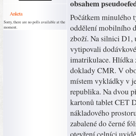
obsahem pseudoefedr
Anketa
Počátkem minulého tý
Sorry, there are no polls available at the
oddělení mobilního d
moment.
zboží. Na silnici D1
vytipovali dodávkové
imatrikulace. Hlídka 
doklady CMR. V obou
místem vykládky v j
republika. Na dvou p
kartonů tablet CET 
nákladového prostoru,
zabalené do černé fól
otevření celníci uvid