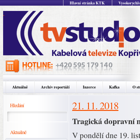
Hlavní stránka KTK
Vysokorychlo
Aktuálně
Archív reportáží
Inzerce
Kafka
O st
21. 11. 2018
Hledání
Tragická dopravní 
Aktuálně
V pondělí dne 19. lis