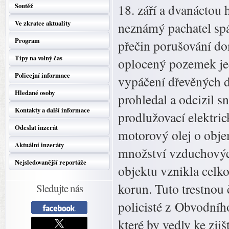
Soutěž
18. září a dvanáctou
Ve zkratce aktuality
neznámý pachatel spá
Program
přečin porušování do
Tipy na volný čas
oplocený pozemek je
Policejní informace
vypáčení dřevěných dv
Hledané osoby
prohledal a odcizil s
Kontakty a další informace
prodlužovací elektri
Odeslat inzerát
motorový olej o objem
Aktuální inzeráty
množství vzduchovýc
Nejsledovanější reportáže
objektu vznikla celko
korun. Tuto trestnou
Sledujte nás
policisté z Obvodníh
které by vedly ke zji