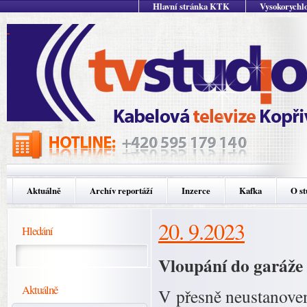
Hlavní stránka KTK
Vysokorychlo
Aktuálně
Archív reportáží
Inzerce
Kafka
O st
20. 9.2023
Hledání
Vloupání do garáže 
Aktuálně
V přesně neustanove