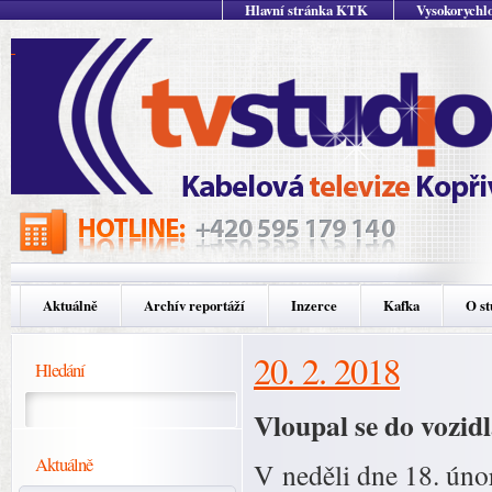
Hlavní stránka KTK
Vysokorychlo
Aktuálně
Archív reportáží
Inzerce
Kafka
O st
20. 2. 2018
Hledání
Vloupal se do vozid
Aktuálně
V neděli dne 18. únor