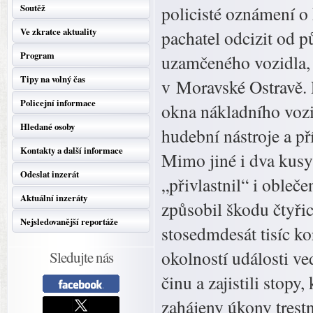
Soutěž
policisté oznámení o
Ve zkratce aktuality
pachatel odcizit od 
Program
uzamčeného vozidla, 
Tipy na volný čas
v Moravské Ostravě. 
Policejní informace
okna nákladního vozid
Hledané osoby
hudební nástroje a p
Kontakty a další informace
Mimo jiné i dva kusy 
Odeslat inzerát
„přivlastnil“ i oble
Aktuální inzeráty
způsobil škodu čtyři
Nejsledovanější reportáže
stosedmdesát tisíc ko
okolností události ve
Sledujte nás
činu a zajistili stop
zahájeny úkony trestní