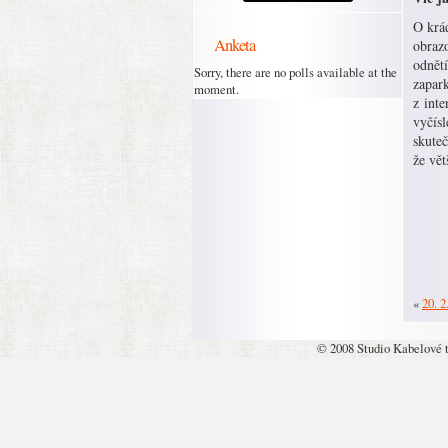
O krád
Anketa
obrazo
odnět
Sorry, there are no polls available at the
zapar
moment.
z inte
vyčísl
skuteč
že vět
«
20. 2
© 2008 Studio Kabelové 