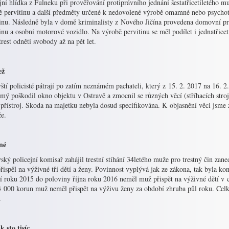
jní hlídka z Fulneku při prověřování protiprávního jednání šestatřicetiletého muž
ě pervitinu a další předměty určené k nedovolené výrobě omamné nebo psychot
inu. Následně byla v domě kriminalisty z Nového Jičína provedena domovní proh
inu a osobní motorové vozidlo. Na výrobě pervitinu se měl podílet i jednatři
trest odnětí svobody až na pět let.
ež
ští policisté pátrají po zatím neznámém pachateli, který z 15. 2. 2017 na 16. 
ý poškodil okno objektu v Ostravě a zmocnil se různých věcí (stříhacích stroj
 přístroj. Škoda na majetku nebyla dosud specifikována. K objasnění věci jsme z
že.
né
ský policejní komisař zahájil trestní stíhání 34letého muže pro trestný čin za
řispěl na výživné tří dětí a ženy. Povinnost vyplývá jak ze zákona, tak byla 
ří roku 2015 do poloviny října roku 2016 neměl muž přispět na výživné dětí v 
3 000 korun muž neměl přispět na výživu ženy za období zhruba půl roku. Celk
.
k sto tisíc