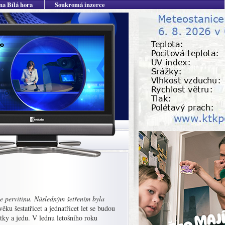
na Bílá hora
Soukromá inzerce
ce pervitinu. Následným šetřením byla
ku šestatřicet a jednatřicet let se budou
ky a jedu. V lednu letošního roku