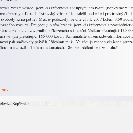
ežích věcí z vozidel jsem vás informovala v uplynulém týdnu (konkrétně v úter
vé záznamy událostí). Ostravský kriminalista sdělil podezření pro trestný čin 
í svobody až na pět let. Muž je podezřelý, že dne 25. 1. 2017 kolem 9.50 hod
kovaného vozu zn. Peugeot (i o této krádeži jsem vás informovala prostřednic
riéru vozu odcizit zavazadlo poškozeného s finanční částkou přesahující 160 0
ena ve výši přesahující 165 000 korun. Kriminalisté shromažďovali informace k
nosti pak směřovaly právě k 38letému muži. Ve věci je vedeno zkrácené přípra
šinu financí užil při hře na automatech. Dle jeho sdělení peníze prohrál.
. 2017
televize Kopřivnice