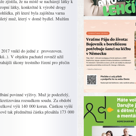
e zjistila, že na místě se nacházejí látky k
ropní látky, konkrétně k výrobě drogy
lídka, při které byla zajištěna varna
cetiletý muž, který v domě bydlel. Mužům
2. 2017 vnikl do jedné z provozoven.
ků..). V objektu pachatel rovněž užil
ahájili úkony trestního řízení pro přečin
nedbání povinné výživy. Muž je podezřelý,
konkretizována rozsudkem soudu. Za období
celkové výši 140 000 korun. Částkou vyšší
ově tak předmětná částka přesáhla 173 000