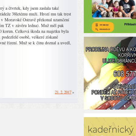
ý a čtvrtek, kdy jsem zaslala také
krádeže 38letému muži. Hrozí mu tak trest
in v Moravské Ostravě překonal uzamčení
tvím TZ v závěru ledna). Muž měl pak
00 korun. Celková škoda na majetku byla
 podezřelé osobě, veškeré získané
vné řízení. Muž se k činu doznal a uvedl,
21. 2. 2017
»