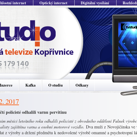
hlostní internet
Optický internet
Digitální vysílání
Rozhled
Inzerce
Kafka
O studiu
Odkazy
 2. 2017
čtí policisté odhalili varnu pervitinu
ím měsíci letošního roku odhalili policisté z obvodního oddělení Fulnek výrob
alisty zajištěna varna a osobní motorové vozidlo.
Dva muži z Novojičínska ve vě
dat z výroby a držení předmětu k nedovolené výrobě omamné a psychotropní lát