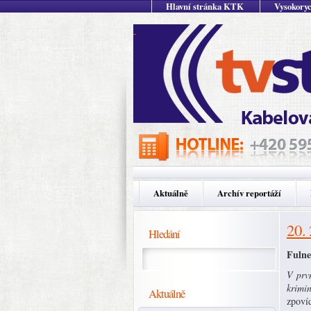
Hlavní stránka KTK
Vysokoryc
Aktuálně
Archív reportáží
20.
Hledání
Fulne
V prvn
krimin
Aktuálně
zpoví