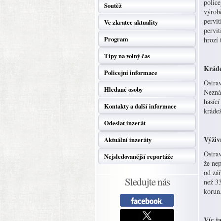
police
Soutěž
výrob
pervit
Ve zkratce aktuality
pervit
Program
hrozí 
Tipy na volný čas
Krád
Policejní informace
Ostrav
Hledané osoby
Neznám
hasící
Kontakty a další informace
kráde
Odeslat inzerát
Výživ
Aktuální inzeráty
Ostrav
Nejsledovanější reportáže
že nep
od zá
Sledujte nás
než 3
korun
Víc ja