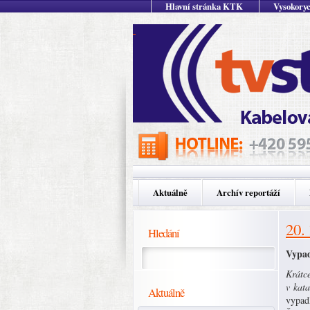
Hlavní stránka KTK
Vysokoryc
Aktuálně
Archív reportáží
20.
Hledání
Vypad
Krátc
v kata
Aktuálně
vypad