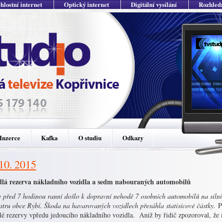
hlostní internet
Optický internet
Digitální vysílání
Rozhled
Inzerce
Kafka
O studiu
Odkazy
 10. 2015
lá rezerva nákladního vozidla a sedm nabouraných automobilů
e před 7 hodinou ranní došlo k dopravní nehodě 7 osobních automobilů na silni
stru obce Rybí. Škoda na havarovaných vozidlech přesáhla statisícové částky.
P
lé rezervy vpředu jedoucího nákladního vozidla. Aniž by řidič zpozoroval, že 