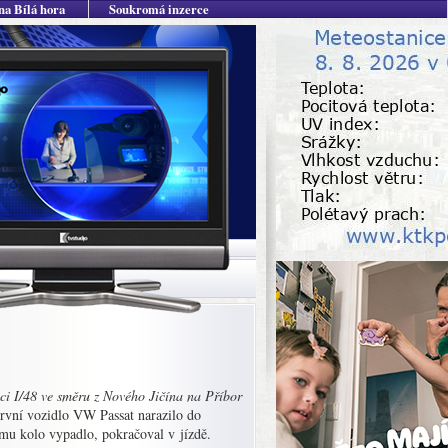
na Bílá hora
Soukromá inzerce
ci I/48 ve směru z Nového Jičína na Příbor
rvní vozidlo VW Passat narazilo do
mu kolo vypadlo, pokračoval v jízdě.