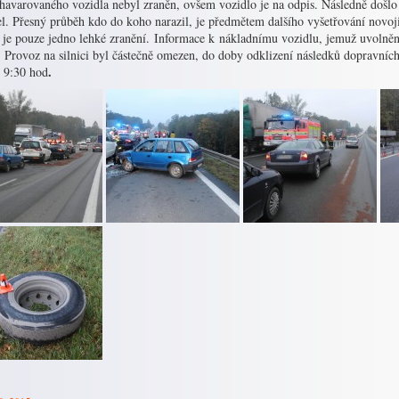
 havarovaného vozidla nebyl zraněn, ovšem vozidlo je na odpis. Následně došlo
l. Přesný průběh kdo do koho narazil, je předmětem dalšího vyšetřování novoji
 je pouze jedno lehké zranění. Informace k nákladnímu vozidlu, jemuž uvolněn
t. Provoz na silnici byl částečně omezen, do doby odklizení následků dopravní
.
 9:30 hod