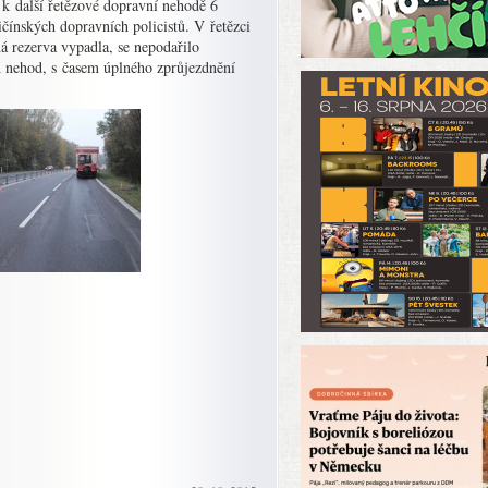
 k další řetězové dopravní nehodě 6
čínských dopravních policistů. V řetězci
á rezerva vypadla, se nepodařilo
ch nehod, s časem úplného zprůjezdnění