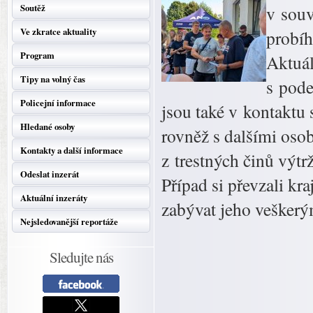
Soutěž
v souv
Ve zkratce aktuality
probíh
Program
Aktuál
Tipy na volný čas
s pode
Policejní informace
jsou také v kontaktu
Hledané osoby
rovněž s dalšími osob
Kontakty a další informace
z trestných činů výtr
Odeslat inzerát
Případ si převzali kra
Aktuální inzeráty
zabývat jeho veškerý
Nejsledovanější reportáže
Sledujte nás