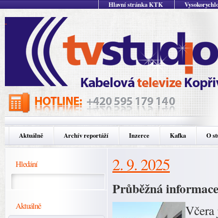
Hlavní stránka KTK
Vysokorychlo
Aktuálně
Archív reportáží
Inzerce
Kafka
O st
2. 9. 2025
Hledání
Průběžná informace
Aktuálně
Včera 