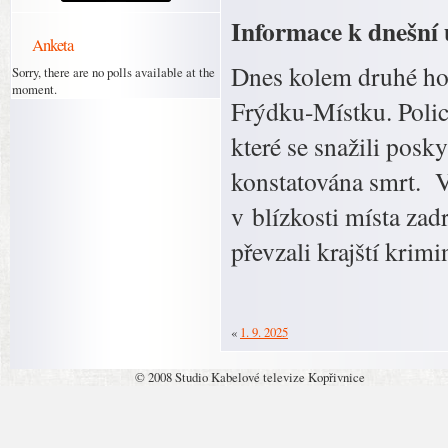
Informace k dnešní u
Anketa
Dnes kolem druhé hod
Sorry, there are no polls available at the
moment.
Frýdku-Místku. Polici
které se snažili posk
konstatována smrt. V 
v blízkosti místa zad
převzali krajští krimi
«
1. 9. 2025
© 2008 Studio Kabelové televize Kopřivnice