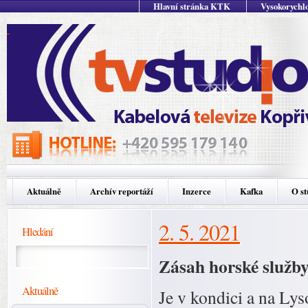
Hlavní stránka KTK
Vysokorychlo
Aktuálně
Archív reportáží
Inzerce
Kafka
O st
2. 5. 2021
Hledání
Zásah horské služby
Aktuálně
Je v kondici a na Ly