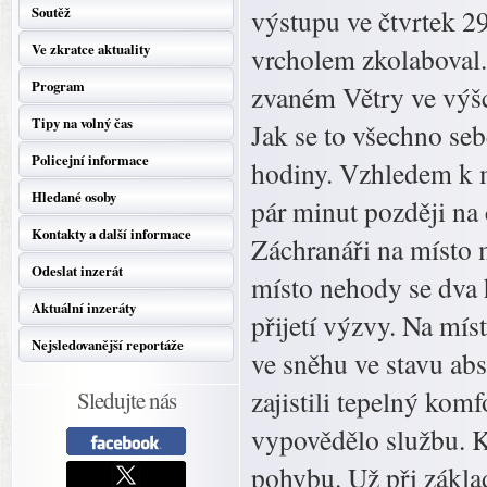
Soutěž
výstupu ve čtvrtek 
Ve zkratce aktuality
vrcholem zkolaboval.
Program
zvaném Větry ve výšc
Tipy na volný čas
Jak se to všechno se
Policejní informace
hodiny. Vzhledem k m
Hledané osoby
pár minut později na 
Kontakty a další informace
Záchranáři na místo m
Odeslat inzerát
místo nehody se dva 
Aktuální inzeráty
přijetí výzvy. Na mís
Nejsledovanější reportáže
ve sněhu ve stavu ab
zajistili tepelný kom
Sledujte nás
vypovědělo službu. K
pohybu. Už při zákla