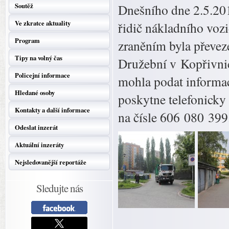
Soutěž
Dnešního dne 2.5.201
Ve zkratce aktuality
řidič nákladního voz
Program
zraněním byla převez
Tipy na volný čas
Družební v Kopřivnic
Policejní informace
mohla podat informac
Hledané osoby
poskytne telefonicky
Kontakty a další informace
na čísle 606 080 399
Odeslat inzerát
Aktuální inzeráty
Nejsledovanější reportáže
Sledujte nás