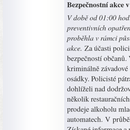
Bezpečnostní akce v
V době od 01:00 hod
preventivních opatřen
proběhla v rámci pů
akce.
Za účasti polic
bezpečností občanů. 
kriminálně závadové 
osádky. Policisté pá
dohlíželi nad dodržov
několik restauračníc
prodeje alkoholu mla
automatech. V průběh
Získané informace a p