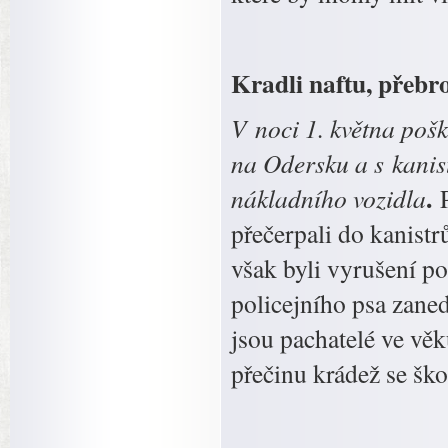
Kradli naftu, přebrod
V noci 1. května poš
na Odersku a s kanis
.
nákladního vozidla
přečerpali do kanistr
však byli vyrušení po
policejního psa zaned
jsou pachatelé ve věk
přečinu krádež se ško