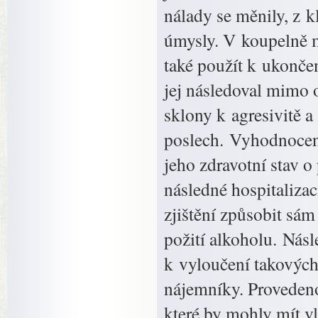
nálady se měnily, z k
úmysly. V koupelně mě
také použít k ukončen
jej následoval mimo 
sklony k agresivitě 
poslech. Vyhodnocení
jeho zdravotní stav o 
následné hospitalizac
zjištění způsobit sá
požití alkoholu. Nás
k vyloučení takových
nájemníky. Provedenou
které by mohly mít v