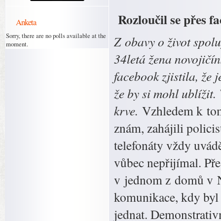
Rozloučil se přes f
Anketa
Sorry, there are no polls available at the
Z obavy o život spol
moment.
34letá žena novojičín
facebook zjistila, že 
že by si mohl ublížit
krve.
Vzhledem k tom
znám, zahájili polici
telefonáty vždy uvád
vůbec nepřijímal. Pře
v jednom z domů v N
komunikace, kdy byl m
jednat. Demonstrativn