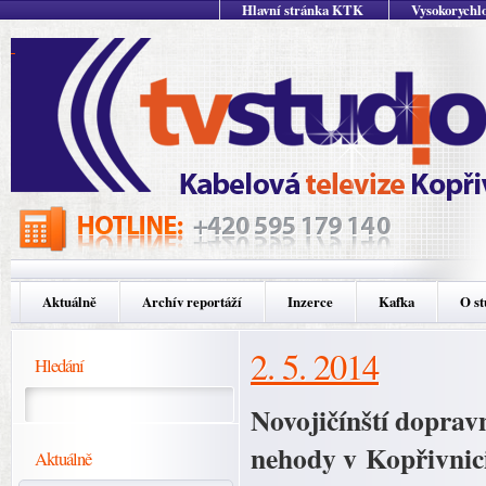
Hlavní stránka KTK
Vysokorychlo
Aktuálně
Archív reportáží
Inzerce
Kafka
O st
2. 5. 2014
Hledání
Novojičínští dopravn
nehody v Kopřivnici
Aktuálně