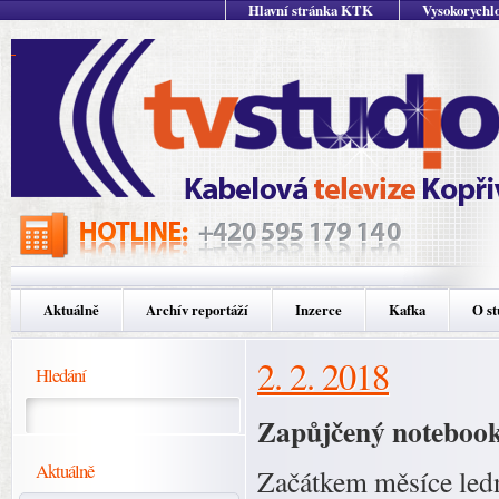
Hlavní stránka KTK
Vysokorychlo
Aktuálně
Archív reportáží
Inzerce
Kafka
O st
2. 2. 2018
Hledání
Zapůjčený notebook 
Aktuálně
Začátkem měsíce ledn