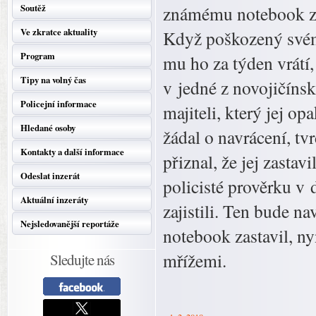
Soutěž
známému notebook zn
Ve zkratce aktuality
Když poškozený svém
Program
mu ho za týden vrátí, 
Tipy na volný čas
v jedné z novojičínsk
Policejní informace
majiteli, který jej 
Hledané osoby
žádal o navrácení, tv
Kontakty a další informace
přiznal, že jej zastav
Odeslat inzerát
policisté prověrku v 
Aktuální inzeráty
zajistili. Ten bude n
Nejsledovanější reportáže
notebook zastavil, ny
mřížemi.
Sledujte nás