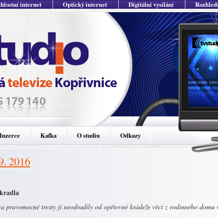
hlostní internet
Optický internet
Digitální vysílání
Rozhled
Inzerce
Kafka
O studiu
Odkazy
 9. 2016
kradla
va pravomocné tresty jí neodradily od opětovné krádeže věcí z rodinného domu 