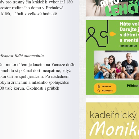
edy pro trestný čin krádež k vykonání 180
 prostor rodinného domu v Prchalově
 klíčů, nářadí v celkové hodnotě
řednost řidič automobilu.
etým motorkářem jedoucím na Yamaze došlo
tomobilu si počínal dosti neopatrně, když
 motorkáři se spolujezdcem. Po následném
 těžkým zraněním a mladšího spolujezdce
0 tisíc korun. Okolnosti i průběh