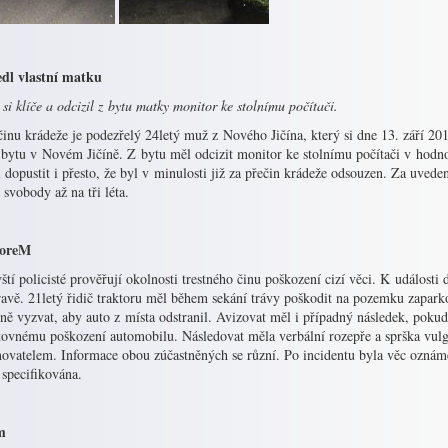
dl vlastní matku
 si klíče a odcizil z bytu matky monitor ke stolnímu počítači.
inu krádeže je podezřelý 24letý muž z Nového Jičína, který si dne 13. září 201
 bytu v Novém Jičíně. Z bytu měl odcizit monitor ke stolnímu počítači v hodno
 dopustit i přesto, že byl v minulosti již za přečin krádeže odsouzen. Za uved
 svobody až na tři léta.
toreM
ští policisté prověřují okolnosti trestného činu poškození cizí věci. K událost
ravě. 21letý řidič traktoru měl během sekání trávy poškodit na pozemku zapark
ně vyzvat, aby auto z místa odstranil. Avizovat měl i případný následek, pokud
tovnému poškození automobilu. Následovat měla verbální rozepře a sprška vulg
ovatelem. Informace obou zúčastněných se různí. Po incidentu byla věc oznám
 specifikována.
m