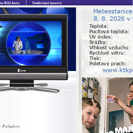
na Bílá hora
Soukromá inzerce
v Prchalově.