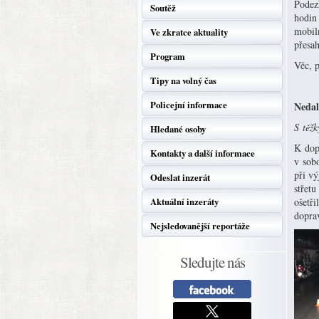
Podezř
Soutěž
hodin
mobiln
Ve zkratce aktuality
přesah
Program
Věc, p
Tipy na volný čas
Policejní informace
Nedal
S těžk
Hledané osoby
K dop
Kontakty a další informace
v sobo
při vý
Odeslat inzerát
střetu
Aktuální inzeráty
ošetři
doprav
Nejsledovanější reportáže
Sledujte nás