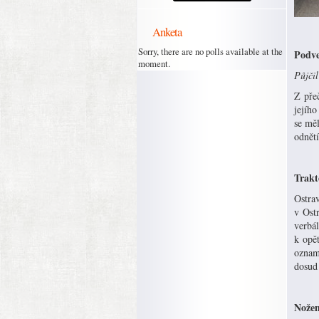
Anketa
Sorry, there are no polls available at the
Podve
moment.
Půjčil
Z přeč
jejího
se měl
odnětí
Trak
Ostrav
v Ost
verbál
k opě
oznam
dosud
Nože