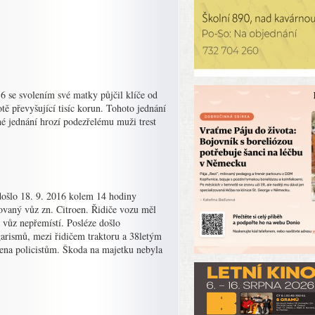
6 se svolením své matky půjčil klíče od
tě převyšující tisíc korun. Tohoto jednání
ené jednání hrozí podezřelému muži trest
i došlo 18. 9. 2016 kolem 14 hodiny
ovaný vůz zn. Citroen. Řidiče vozu měl
 vůz nepřemístí. Posléze došlo
arismů, mezi řidičem traktoru a 38letým
ena policistům. Škoda na majetku nebyla