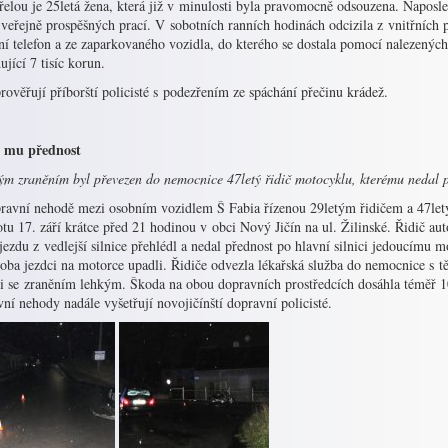
elou je 25letá žena, která již v minulosti byla pravomocně odsouzena. Naposl
 veřejně prospěšných prací. V sobotních ranních hodinách odcizila z vnitřních
í telefon a ze zaparkovaného vozidla, do kterého se dostala pomocí nalezených
ující 7 tisíc korun.
rověřují příborští policisté s podezřením ze spáchání přečinu krádež.
 mu přednost
ým zraněním byl převezen do nemocnice 47letý řidič motocyklu, kterému nedal p
ravní nehodě mezi osobním vozidlem Š Fabia řízenou 29letým řidičem a 47l
tu 17. září krátce před 21 hodinou v obci Nový Jičín na ul. Žilinské. Řidič au
jezdu z vedlejší silnice přehlédl a nedal přednost po hlavní silnici jedoucímu
 oba jezdci na motorce upadli. Řidiče odvezla lékařská služba do nemocnice s
li se zraněním lehkým. Škoda na obou dopravních prostředcích dosáhla téměř 10
ní nehody nadále vyšetřují novojičínští dopravní policisté.