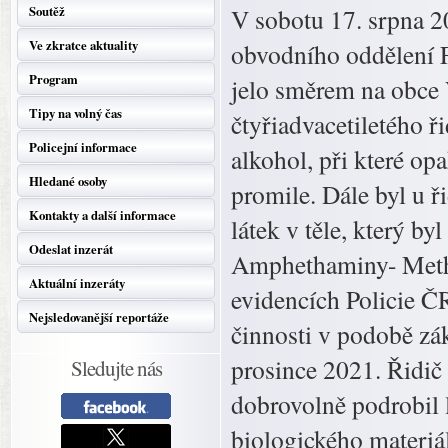
Soutěž
V sobotu 17. srpna 20
Ve zkratce aktuality
obvodního oddělení F
Program
jelo směrem na obce 
Tipy na volný čas
čtyřiadvacetiletého 
Policejní informace
alkohol, při které o
Hledané osoby
promile. Dále byl u 
Kontakty a další informace
látek v těle, který by
Odeslat inzerát
Amphethaminy- Meth
Aktuální inzeráty
evidencích Policie ČR 
Nejsledovanější reportáže
činnosti v podobě zá
prosince 2021. Řidič 
Sledujte nás
dobrovolně podrobil
biologického materiálu