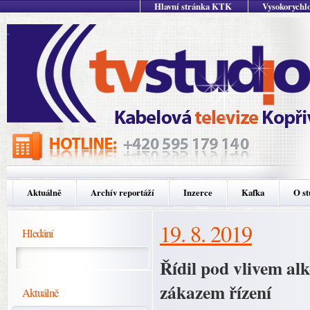
Hlavní stránka KTK
Vysokorychlo
Aktuálně
Archív reportáží
Inzerce
Kafka
O st
19. 8. 2019
Hledání
Řídil pod vlivem al
zákazem řízení
Aktuálně