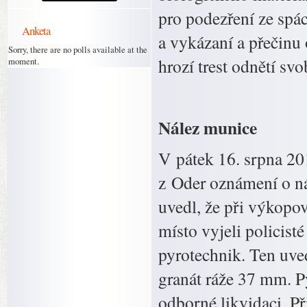
pro podezření ze spá
Anketa
a vykázaní a přečinu
Sorry, there are no polls available at the
hrozí trest odnětí svo
moment.
Nález munice
V pátek 16. srpna 201
z Oder oznámení o n
uvedl, že při výkopov
místo vyjeli policist
pyrotechnik. Ten uved
granát ráže 37 mm. Py
odborné likvidaci. Př