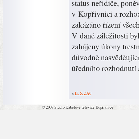
status neřidiče, pon
v Kopřivnici a rozh
zakázáno řízení všec
V dané záležitosti by
zahájeny úkony trestn
důvodně nasvědčující
úředního rozhodnutí 
«
15. 5. 2020
© 2008 Studio Kabelové televize Kopřivnice