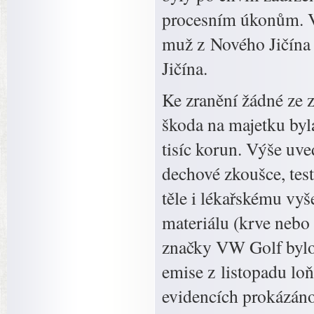
procesním úkonům. V 
muž z Nového Jičína 
Jičína.
Ke zranění žádné ze 
škoda na majetku byla
tisíc korun. Výše uve
dechové zkoušce, tes
těle i lékařskému vy
materiálu (krve nebo
značky VW Golf bylo 
emise z listopadu lo
evidencích prokázáno