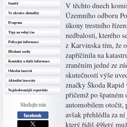
Soutěž
V těchto dnech komis
Ve zkratce aktuality
Územního odboru Poli
Program
úkony trestního řízen
Tipy na volný čas
nedbalosti, kterého s
Policejní informace
z Karvinska tím, že 
Hledané osoby
zapříčinila na katas
Kontakty a další informace
zraněním jedné ze zú
Odeslat inzerát
skutečností výše uve
Aktuální inzeráty
značky Škoda Rapid 
Nejsledovanější reportáže
přičemž po špatném o
automobilem otočit, p
Sledujte nás
avšak přehlédla za n
který řídil 49letý mu