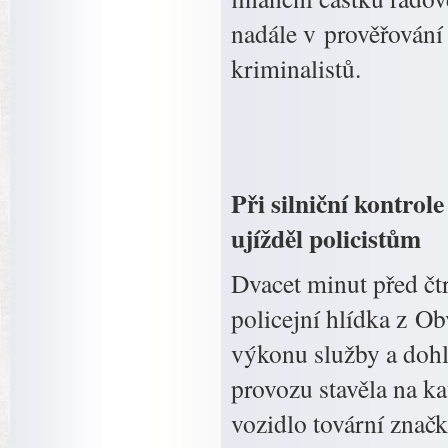
nadále v prověřování 
kriminalistů.
Při silniční kontro
ujížděl policistům
Dvacet minut před čt
policejní hlídka z O
výkonu služby a dohl
provozu stavěla na k
vozidlo tovární znač