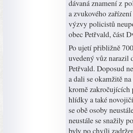
dávaná znamení z pol
a zvukového zařízení
výzvy policistů neup
obec Petřvald, část D
Po ujetí přibližně 70
uvedený vůz narazil 
Petřvald. Doposud ne
a dali se okamžitě na
kromě zakročujících p
hlídky a také novoji
se obě osoby neustále
neustále se snažily p
byly po chvíli zadrž