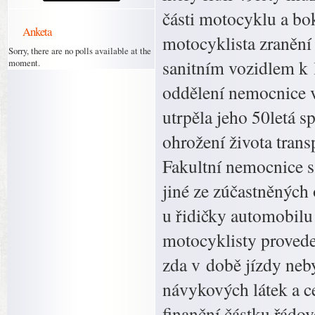
části motocyklu a bo
Anketa
motocyklista zranění 
Sorry, there are no polls available at the
sanitním vozidlem k 
moment.
oddělení nemocnice v
utrpěla jeho 50letá s
ohrožení života tran
Fakultní nemocnice s
jiné ze zúčastněných
u řidičky automobilu
motocyklisty proveden
zda v době jízdy neb
návykových látek a c
finanční částku řádově