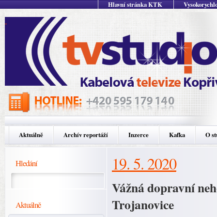
Hlavní stránka KTK
Vysokorychlo
Aktuálně
Archív reportáží
Inzerce
Kafka
O st
19. 5. 2020
Hledání
Vážná dopravní neh
Trojanovice
Aktuálně