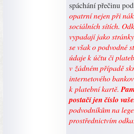
spáchání přečinu po
opatrní nejen při nák
sociálních sítích. Od
vypadají jako stránky
se však o podvodné st
údaje k účtu či plate
v žádném případě skr
internetového bankovn
Pama
k platební kartě.
postačí jen číslo va
podvodníkům na legen
prostřednictvím odka