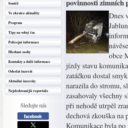
povinnosti zimních
Soutěž
Ve zkratce aktuality
Dnes v
Program
Jablun
Tipy na volný čas
inform
Policejní informace
návěse
Hledané osoby
obce M
Kontakty a další informace
jízdy stavu komunika
Odeslat inzerát
zatáčkou dostal smyk 
Aktuální inzeráty
narazila do stromu, s
Nejsledovanější reportáže
zasahovaly všechny s
při nehodě utrpěl zra
Sledujte nás
dechová zkouška na p
Komunikace byla po 