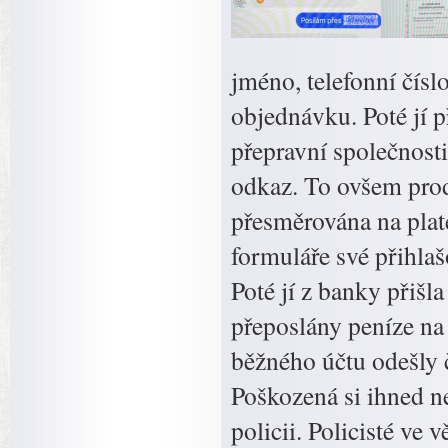
jméno, telefonní číslo
objednávku. Poté jí př
přepravní společnosti
odkaz. To ovšem prodá
přesměrována na plat
formuláře své přihla
Poté jí z banky přišla
přeposlány peníze na 
běžného účtu odešly č
Poškozená si ihned n
policii. Policisté ve 