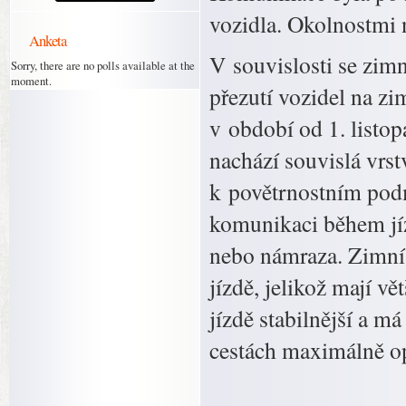
vozidla. Okolnostmi n
Anketa
V souvislosti se zim
Sorry, there are no polls available at the
moment.
přezutí vozidel na z
v období od 1. listo
nachází souvislá vrs
k povětrnostním pod
komunikaci během jíz
nebo námraza. Zimní 
jízdě, jelikož mají vě
jízdě stabilnější a m
cestách maximálně op