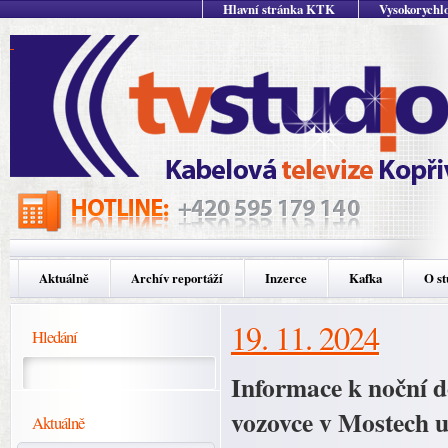
Hlavní stránka KTK
Vysokorychlo
Aktuálně
Archív reportáží
Inzerce
Kafka
O st
19. 11. 2024
Hledání
Informace k noční 
vozovce v Mostech u
Aktuálně